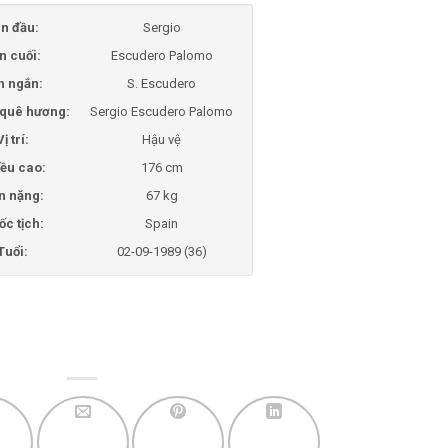
n đầu:
Sergio
n cuối:
Escudero Palomo
n ngắn:
S. Escudero
i quê hương:
Sergio Escudero Palomo
Vị trí:
Hậu vệ
ều cao:
176 cm
n nặng:
67 kg
ốc tịch:
Spain
Tuổi:
02-09-1989 (36)