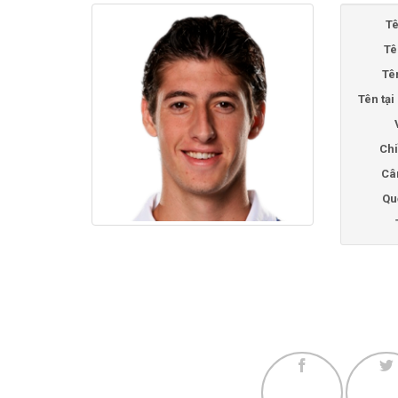
Tê
Tê
Tê
Tên tạ
Chi
Câ
Qu