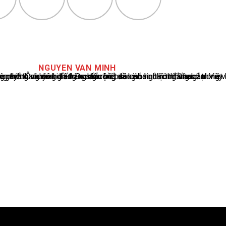
NGUYEN VAN MINH
cáo tin tức thể thao tại Việt Nam, với hơn 10 năm hoạt động trong ngành. Ông có kiến thức sâu rộng và kinh nghiệm đáng kể trong việc phân tích và báo cáo về các sự kiện thể thao hàng đầu. Sự hiểu biết sâu sắc của ông về ngành này đã giúp ông xây dựng uy tín và danh tiếng trong cộng đồng báo chí thể thao.