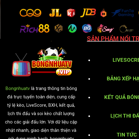
SẢN PHẨM NỔI TR
LIVESOCR
BẢNG XẾP H
Bongnhuatv
là trang thông tin bóng
KẾT QUẢ BÓN
đá trực tuyến toàn diện, cung cấp
tỷ lệ kèo, LiveScore, BXH, kết quả,
lịch thi đấu và soi kèo chất lượng
LỊCH THI Đ
cho các giải đấu lớn. Với dữ liệu cập
nhật nhanh, giao diện thân thiện và
TIN TỨC
nội dung minh bạch, bongnhuatv