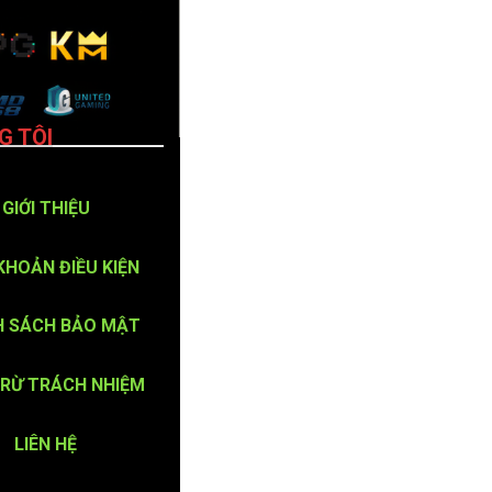
G TÔI
GIỚI THIỆU
KHOẢN ĐIỀU KIỆN
H SÁCH BẢO MẬT
TRỪ TRÁCH NHIỆM
LIÊN HỆ