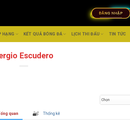
ĐĂNG NHẬP
P HẠNG
KẾT QUẢ BÓNG ĐÁ
LỊCH THI ĐẤU
TIN TỨC
ergio Escudero
Chọn
ổng quan
Thống kê