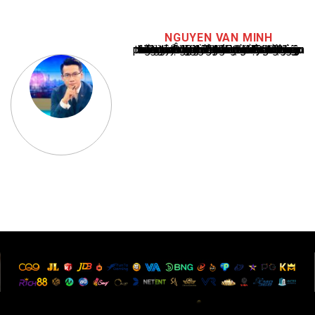
NGUYEN VAN MINH
Nguyễn Văn Minh là một trong những chuyên gia hàng đầu về báo cáo tin tức thể thao tại Việt Nam, với hơn 10 năm hoạt động trong ngành. Ông có kiến thức sâu rộng và kinh nghiệm đáng kể trong việc phân tích và báo cáo về các sự kiện thể thao hàng đầu. Sự hiểu biết sâu sắc của ông về ngành này đã giúp ông xây dựng uy tín và danh tiếng trong cộng đồng báo chí thể thao.