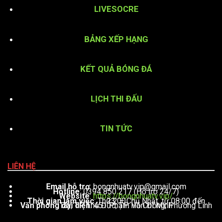
LIVESOCRE
BẢNG XẾP HẠNG
KẾT QUẢ BÓNG ĐÁ
LỊCH THI ĐẤU
TIN TỨC
LIÊN HỆ
Email hỗ trợ
:
bongnhuatv.vip@gmail.com
Hotline
: 0394 850 217 (Hỗ trợ 24/7)
Website
:
https://bongnhuatv.vip/
Thời gian làm việc
: Thứ 2 – Chủ Nhật, từ 08:00 đến 23:00
Văn phòng đại diện
: 451 Phạm Văn Đồng, Phường Linh Tây, TP. Thủ Đức, TP. Hồ Chí Minh