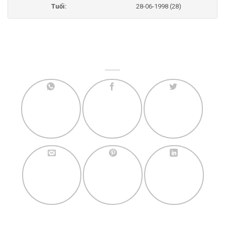
Tuổi:
28-06-1998 (28)