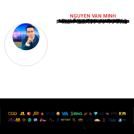
NGUYEN VAN MINH
Nguyễn Văn Minh là một trong những chuyên gia hàng đầu về báo cáo tin tức thể thao tại Việt Nam, với hơn 10 năm hoạt động trong ngành. Ông có kiến thức sâu rộng và kinh nghiệm đáng kể trong việc phân tích và báo cáo về các sự kiện thể thao hàng đầu. Sự hiểu biết sâu sắc của ông về ngành này đã giúp ông xây dựng uy tín và danh tiếng trong cộng đồng báo chí thể thao.