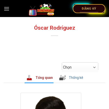
ĐĂNG KÝ
Óscar Rodríguez
Chọn
Tổng quan
Thống kê