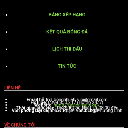
BẢNG XẾP HẠNG
KẾT QUẢ BÓNG ĐÁ
LỊCH THI ĐẤU
TIN TỨC
LIÊN HỆ
Email hỗ trợ
:
bongnhuatv.vip@gmail.com
Hotline
: 0394 850 217 (Hỗ trợ 24/7)
Website
:
https://bongnhuatv.vip/
Thời gian làm việc
: Thứ 2 – Chủ Nhật, từ 08:00 đến 23:00
Văn phòng đại diện
: 451 Phạm Văn Đồng, Phường Linh Tây, TP. Thủ Đức, TP. Hồ Chí Minh
VỀ CHÚNG TÔI