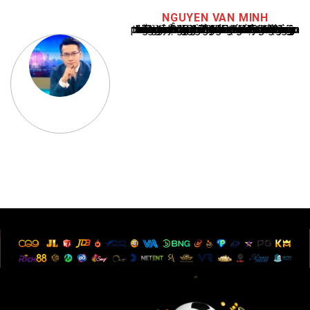
NGUYEN VAN MINH
Nguyễn Văn Minh là một trong những chuyên gia hàng đầu về báo cáo tin tức thể thao tại Việt Nam, với hơn 10 năm hoạt động trong ngành. Ông có kiến thức sâu rộng và kinh nghiệm đáng kể trong việc phân tích và báo cáo về các sự kiện thể thao hàng đầu. Sự hiểu biết sâu sắc của ông về ngành này đã giúp ông xây dựng uy tín và danh tiếng trong cộng đồng báo chí thể thao.