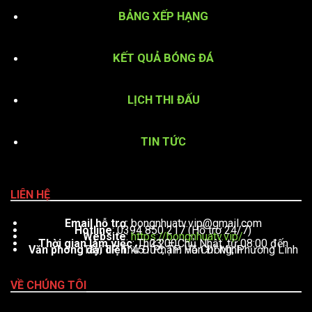
BẢNG XẾP HẠNG
KẾT QUẢ BÓNG ĐÁ
LỊCH THI ĐẤU
TIN TỨC
LIÊN HỆ
Email hỗ trợ
:
bongnhuatv.vip@gmail.com
Hotline
: 0394 850 217 (Hỗ trợ 24/7)
Website
:
https://bongnhuatv.vip/
Thời gian làm việc
: Thứ 2 – Chủ Nhật, từ 08:00 đến 23:00
Văn phòng đại diện
: 451 Phạm Văn Đồng, Phường Linh Tây, TP. Thủ Đức, TP. Hồ Chí Minh
VỀ CHÚNG TÔI