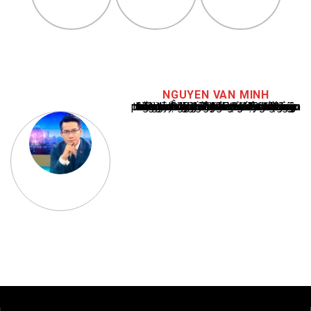
NGUYEN VAN MINH
Nguyễn Văn Minh là một trong những chuyên gia hàng đầu về báo cáo tin tức thể thao tại Việt Nam, với hơn 10 năm hoạt động trong ngành. Ông có kiến thức sâu rộng và kinh nghiệm đáng kể trong việc phân tích và báo cáo về các sự kiện thể thao hàng đầu. Sự hiểu biết sâu sắc của ông về ngành này đã giúp ông xây dựng uy tín và danh tiếng trong cộng đồng báo chí thể thao.