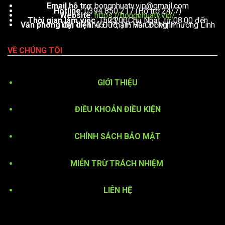
Email hỗ trợ
:
bongnhuatv.vip@gmail.com
Hotline
: 0394 850 217 (Hỗ trợ 24/7)
Website
:
https://bongnhuatv.vip/
Thời gian làm việc
: Thứ 2 – Chủ Nhật, từ 08:00 đến 23:00
Văn phòng đại diện
: 451 Phạm Văn Đồng, Phường Linh Tây, TP. Thủ Đức, TP. Hồ Chí Minh
VỀ CHÚNG TÔI
GIỚI THIỆU
ĐIỀU KHOẢN ĐIỀU KIỆN
CHÍNH SÁCH BẢO MẬT
MIỄN TRỪ TRÁCH NHIỆM
LIÊN HỆ