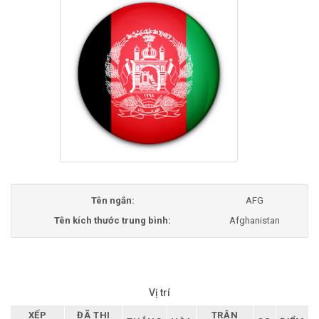
Tên ngắn:
AFG
Tên kích thước trung bình:
Afghanistan
Vị trí
XẾP
ĐÃ THI
TRẬN