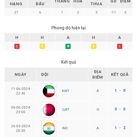
THẮNG
HÒA
GD
ĐIỂM
HẠNG
ĐẤU
THUA
27
6
1
2
3
-11
5
Phong độ hiện tại
H
H
A
H
A
L
D
W
D
L
Kết quả
ĐỊA
NGÀY
ĐỘI
KẾT QUẢ
ĐIỂM
11-06-2024
1 - 0
A
KWT
22:45
06-06-2024
0 - 0
H
QAT
23:00
26-03-2024
1 - 2
A
IND
20:30