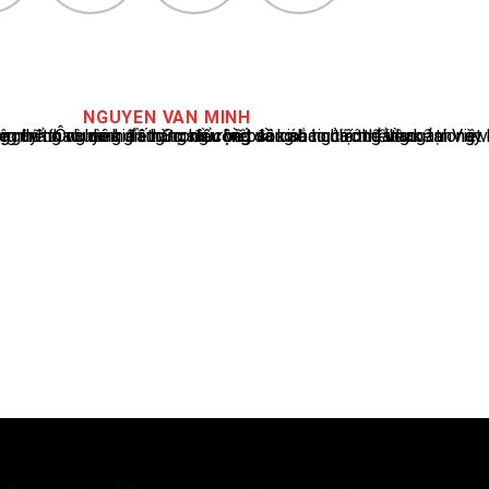
NGUYEN VAN MINH
cáo tin tức thể thao tại Việt Nam, với hơn 10 năm hoạt động trong ngành. Ông có kiến thức sâu rộng và kinh nghiệm đáng kể trong việc phân tích và báo cáo về các sự kiện thể thao hàng đầu. Sự hiểu biết sâu sắc của ông về ngành này đã giúp ông xây dựng uy tín và danh tiếng trong cộng đồng báo chí thể thao.