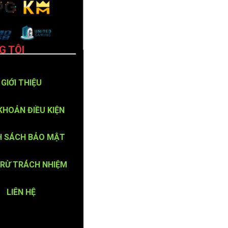
G TÔI
GIỚI THIỆU
KHOẢN ĐIỀU KIỆN
H SÁCH BẢO MẬT
TRỪ TRÁCH NHIỆM
LIÊN HỆ