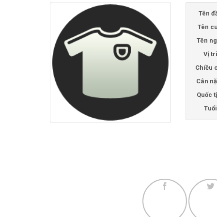
Tên đ
Tên cu
Tên ng
Vị tr
Chiều 
Cân nặ
Quốc t
Tuổi