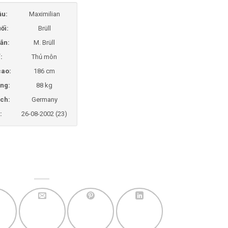
ầu:
Maximilian
ối:
Brüll
ắn:
M. Brüll
í:
Thủ môn
cao:
186 cm
ng:
88 kg
ịch:
Germany
:
26-08-2002 (23)