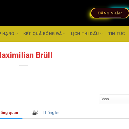
ĐĂNG NHẬP
P HẠNG
KẾT QUẢ BÓNG ĐÁ
LỊCH THI ĐẤU
TIN TỨC
aximilian Brüll
Chọn
ổng quan
Thống kê