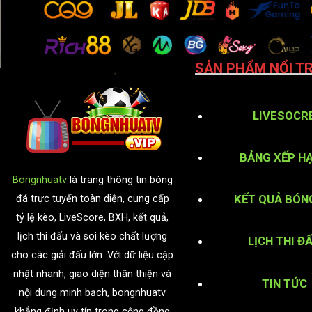
SẢN PHẨM NỔI TR
LIVESOCR
BẢNG XẾP H
Bongnhuatv
là trang thông tin bóng
KẾT QUẢ BÓN
đá trực tuyến toàn diện, cung cấp
tỷ lệ kèo, LiveScore, BXH, kết quả,
lịch thi đấu và soi kèo chất lượng
LỊCH THI Đ
cho các giải đấu lớn. Với dữ liệu cập
nhật nhanh, giao diện thân thiện và
TIN TỨC
nội dung minh bạch, bongnhuatv
khẳng định uy tín trong cộng đồng