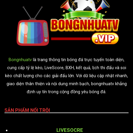
Bongnhuatv
là trang thông tin bóng đá trực tuyến toàn diện,
cung cấp tỷ lệ kèo, LiveScore, BXH, kết quả, lịch thi đấu và soi
kèo chất lượng cho các giải đấu lớn. Với dữ liệu cập nhật nhanh,
giao diện thân thiện và nội dung minh bạch, bongnhuatv khẳng
định uy tín trong cộng đồng yêu bóng đá.
SẢN PHẨM NỔI TRỘI
LIVESOCRE