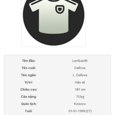
Tên đầu:
Lumbardh
Tên cuối:
Dellova
Tên ngắn:
L. Dellova
Vị trí:
Hậu vệ
Chiều cao:
181 cm
Cân nặng:
75 kg
Quốc tịch:
Kosovo
Tuổi:
01-01-1999 (27)