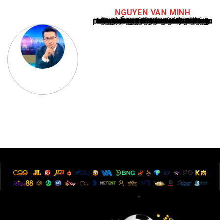
NGUYEN VAN MINH
Nguyễn Văn Minh là một trong những chuyên gia hàng đầu về báo cáo tin tức thể thao tại Việt Nam, với hơn 10 năm hoạt động trong ngành. Ông có kiến thức sâu rộng và kinh nghiệm đáng kể trong việc phân tích và báo cáo về các sự kiện thể thao hàng đầu. Sự hiểu biết sâu sắc của ông về ngành này đã giúp ông xây dựng uy tín và danh tiếng trong cộng đồng báo chí thể thao.