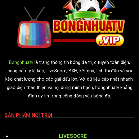
Bongnhuatv
là trang thông tin bóng đá trực tuyến toàn diện,
cung cấp tỷ lệ kèo, LiveScore, BXH, kết quả, lịch thi đấu và soi
kèo chất lượng cho các giải đấu lớn. Với dữ liệu cập nhật nhanh,
giao diện thân thiện và nội dung minh bạch, bongnhuatv khẳng
định uy tín trong cộng đồng yêu bóng đá.
SẢN PHẨM NỔI TRỘI
LIVESOCRE