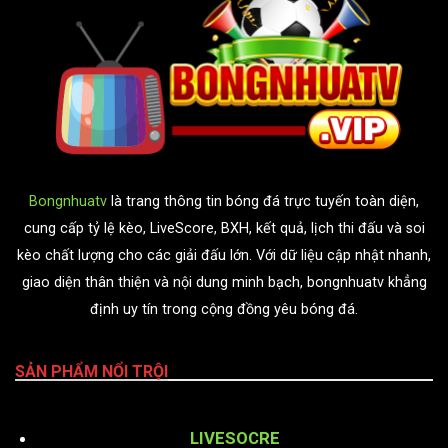
Bongnhuatv
là trang thông tin bóng đá trực tuyến toàn diện,
cung cấp tỷ lệ kèo, LiveScore, BXH, kết quả, lịch thi đấu và soi
kèo chất lượng cho các giải đấu lớn. Với dữ liệu cập nhật nhanh,
giao diện thân thiện và nội dung minh bạch, bongnhuatv khẳng
định uy tín trong cộng đồng yêu bóng đá.
SẢN PHẨM NỔI TRỘI
LIVESOCRE