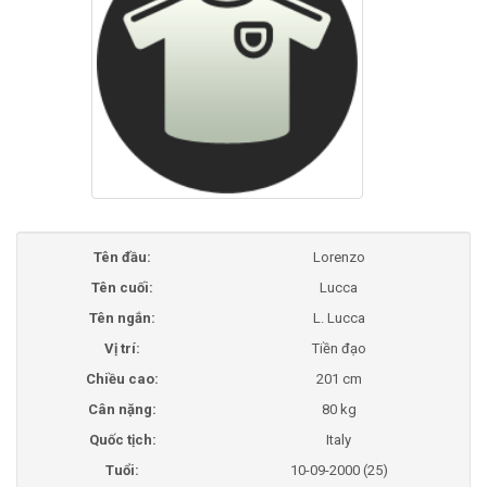
Tên đầu:
Lorenzo
Tên cuối:
Lucca
Tên ngắn:
L. Lucca
Vị trí:
Tiền đạo
Chiều cao:
201 cm
Cân nặng:
80 kg
Quốc tịch:
Italy
Tuổi:
10-09-2000 (25)