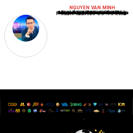
NGUYEN VAN MINH
Nguyễn Văn Minh là một trong những chuyên gia hàng đầu về báo cáo tin tức thể thao tại Việt Nam, với hơn 10 năm hoạt động trong ngành. Ông có kiến thức sâu rộng và kinh nghiệm đáng kể trong việc phân tích và báo cáo về các sự kiện thể thao hàng đầu. Sự hiểu biết sâu sắc của ông về ngành này đã giúp ông xây dựng uy tín và danh tiếng trong cộng đồng báo chí thể thao.