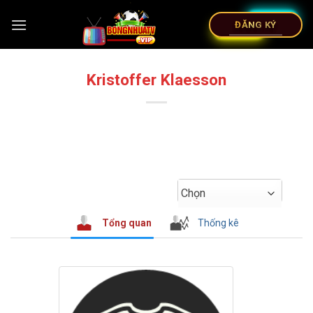
ĐĂNG KÝ
Kristoffer Klaesson
Chọn
Tổng quan
Thống kê