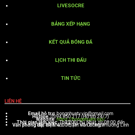
LIVESOCRE
BẢNG XẾP HẠNG
KẾT QUẢ BÓNG ĐÁ
LỊCH THI ĐẤU
TIN TỨC
LIÊN HỆ
Email hỗ trợ
:
bongnhuatv.vip@gmail.com
Hotline
: 0394 850 217 (Hỗ trợ 24/7)
Website
:
https://bongnhuatv.vip/
Thời gian làm việc
: Thứ 2 – Chủ Nhật, từ 08:00 đến 23:00
Văn phòng đại diện
: 451 Phạm Văn Đồng, Phường Linh Tây, TP. Thủ Đức, TP. Hồ Chí Minh