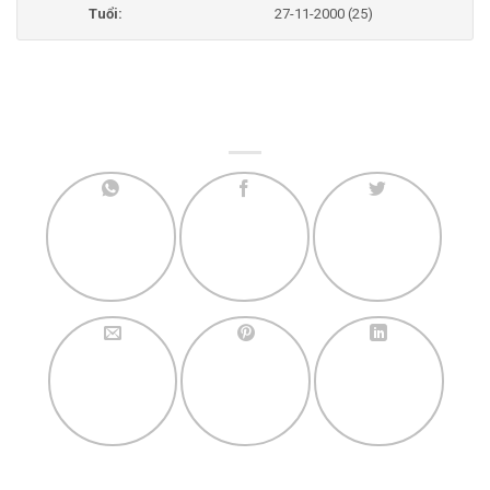
Tuổi:
27-11-2000 (25)