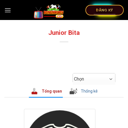
ĐĂNG KÝ
Junior Bita
Chọn
Tổng quan
Thống kê