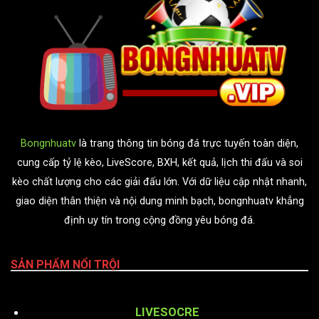
Bongnhuatv
là trang thông tin bóng đá trực tuyến toàn diện,
cung cấp tỷ lệ kèo, LiveScore, BXH, kết quả, lịch thi đấu và soi
kèo chất lượng cho các giải đấu lớn. Với dữ liệu cập nhật nhanh,
giao diện thân thiện và nội dung minh bạch, bongnhuatv khẳng
định uy tín trong cộng đồng yêu bóng đá.
SẢN PHẨM NỔI TRỘI
LIVESOCRE