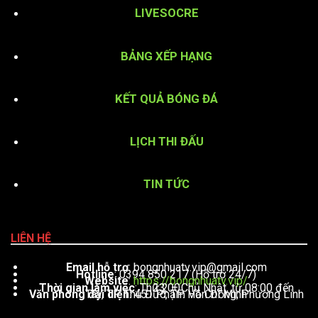
LIVESOCRE
BẢNG XẾP HẠNG
KẾT QUẢ BÓNG ĐÁ
LỊCH THI ĐẤU
TIN TỨC
LIÊN HỆ
Email hỗ trợ
:
bongnhuatv.vip@gmail.com
Hotline
: 0394 850 217 (Hỗ trợ 24/7)
Website
:
https://bongnhuatv.vip/
Thời gian làm việc
: Thứ 2 – Chủ Nhật, từ 08:00 đến 23:00
Văn phòng đại diện
: 451 Phạm Văn Đồng, Phường Linh Tây, TP. Thủ Đức, TP. Hồ Chí Minh