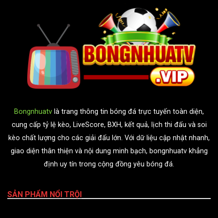
Bongnhuatv
là trang thông tin bóng đá trực tuyến toàn diện,
cung cấp tỷ lệ kèo, LiveScore, BXH, kết quả, lịch thi đấu và soi
kèo chất lượng cho các giải đấu lớn. Với dữ liệu cập nhật nhanh,
giao diện thân thiện và nội dung minh bạch, bongnhuatv khẳng
định uy tín trong cộng đồng yêu bóng đá.
SẢN PHẨM NỔI TRỘI