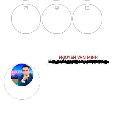
NGUYEN VAN MINH
Nguyễn Văn Minh là một trong những chuyên gia hàng đầu về báo cáo tin tức thể thao tại Việt Nam, với hơn 10 năm hoạt động trong ngành. Ông có kiến thức sâu rộng và kinh nghiệm đáng kể trong việc phân tích và báo cáo về các sự kiện thể thao hàng đầu. Sự hiểu biết sâu sắc của ông về ngành này đã giúp ông xây dựng uy tín và danh tiếng trong cộng đồng báo chí thể thao.