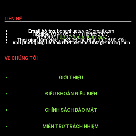
LIÊN HỆ
Email hỗ trợ
:
bongnhuatv.vip@gmail.com
Hotline
: 0394 850 217 (Hỗ trợ 24/7)
Website
:
https://bongnhuatv.vip/
Thời gian làm việc
: Thứ 2 – Chủ Nhật, từ 08:00 đến 23:00
Văn phòng đại diện
: 451 Phạm Văn Đồng, Phường Linh Tây, TP. Thủ Đức, TP. Hồ Chí Minh
VỀ CHÚNG TÔI
GIỚI THIỆU
ĐIỀU KHOẢN ĐIỀU KIỆN
CHÍNH SÁCH BẢO MẬT
MIỄN TRỪ TRÁCH NHIỆM