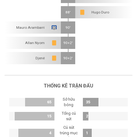
88'
Hugo Duro
Mauro Arambarri
90'
Allan Nyom
90+2'
Djené
90+2'
THỐNG KÊ TRẬN ĐẤU
Sở hữu
65
35
bóng
Tổng cú
15
2
sút
Cú sút
4
trúng mục
1