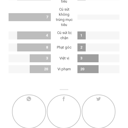
tiêu
Cú sút
không
7
trúng mục
tiêu
Cú sút bị
4
1
chặn
Phạt góc
8
2
Việt vị
3
3
Vi phạm
20
20