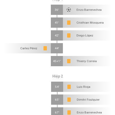
36'
Enzo Barrenechea
41'
Cristhian Mosquera
42'
Diego López
Carles Pérez
44'
45+1'
Thierry Correia
Hiệp 2
54'
Luis Rioja
65'
Dimitri Foulquier
67'
Enzo Barrenechea