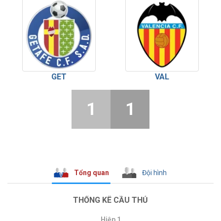
GET
VAL
1
1
Tổng quan
Đội hình
THỐNG KÊ CẦU THỦ
Hiệp 1