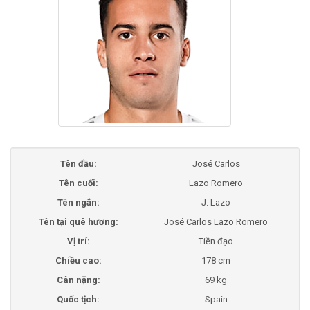
Tên đầu:
José Carlos
Tên cuối:
Lazo Romero
Tên ngắn:
J. Lazo
Tên tại quê hương:
José Carlos Lazo Romero
Vị trí:
Tiền đạo
Chiều cao:
178 cm
Cân nặng:
69 kg
Quốc tịch:
Spain