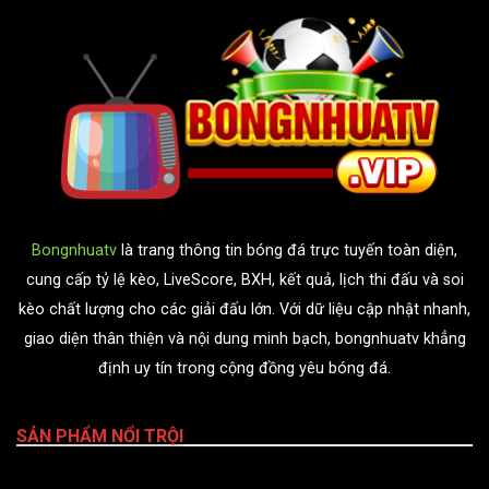
Bongnhuatv
là trang thông tin bóng đá trực tuyến toàn diện,
cung cấp tỷ lệ kèo, LiveScore, BXH, kết quả, lịch thi đấu và soi
kèo chất lượng cho các giải đấu lớn. Với dữ liệu cập nhật nhanh,
giao diện thân thiện và nội dung minh bạch, bongnhuatv khẳng
định uy tín trong cộng đồng yêu bóng đá.
SẢN PHẨM NỔI TRỘI