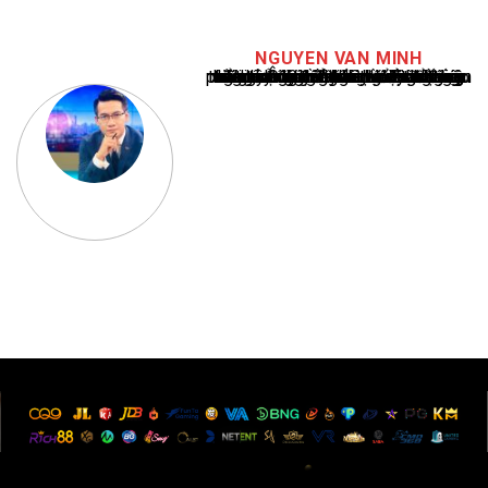
NGUYEN VAN MINH
Nguyễn Văn Minh là một trong những chuyên gia hàng đầu về báo cáo tin tức thể thao tại Việt Nam, với hơn 10 năm hoạt động trong ngành. Ông có kiến thức sâu rộng và kinh nghiệm đáng kể trong việc phân tích và báo cáo về các sự kiện thể thao hàng đầu. Sự hiểu biết sâu sắc của ông về ngành này đã giúp ông xây dựng uy tín và danh tiếng trong cộng đồng báo chí thể thao.