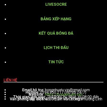
LIVESOCRE
BẢNG XẾP HẠNG
KẾT QUẢ BÓNG ĐÁ
LỊCH THI ĐẤU
TIN TỨC
LIÊN HỆ
Email hỗ trợ
:
bongnhuatv.vip@gmail.com
Hotline
: 0394 850 217 (Hỗ trợ 24/7)
Website
:
https://bongnhuatv.vip/
Thời gian làm việc
: Thứ 2 – Chủ Nhật, từ 08:00 đến 23:00
Văn phòng đại diện
: 451 Phạm Văn Đồng, Phường Linh Tây, TP. Thủ Đức, TP. Hồ Chí Minh