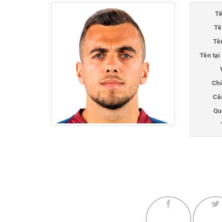
Tê
Tê
Tê
Tên tạ
Chi
Câ
Qu