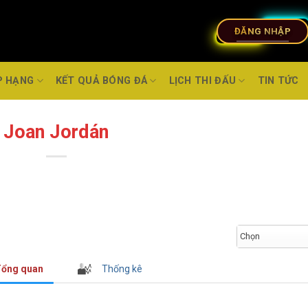
ĐĂNG NHẬP
P HẠNG
KẾT QUẢ BÓNG ĐÁ
LỊCH THI ĐẤU
TIN TỨC
Joan Jordán
Chọn
ổng quan
Thống kê