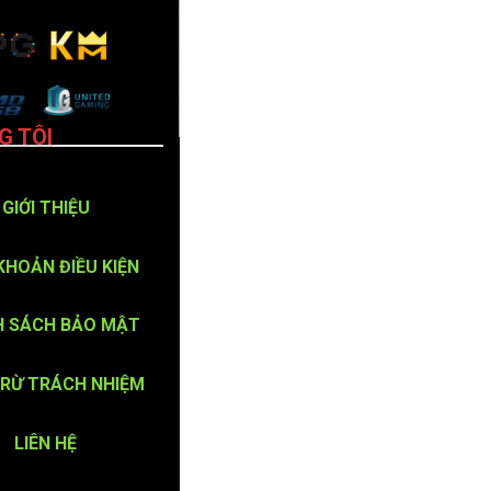
G TÔI
GIỚI THIỆU
KHOẢN ĐIỀU KIỆN
H SÁCH BẢO MẬT
TRỪ TRÁCH NHIỆM
LIÊN HỆ