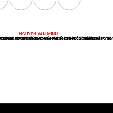
NGUYEN VAN MINH
cáo tin tức thể thao tại Việt Nam, với hơn 10 năm hoạt động trong ngành. Ông có kiến thức sâu rộng và kinh nghiệm đáng kể trong việc phân tích và báo cáo về các sự kiện thể thao hàng đầu. Sự hiểu biết sâu sắc của ông về ngành này đã giúp ông xây dựng uy tín và danh tiếng trong cộng đồng báo chí thể thao.