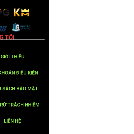
G TÔI
GIỚI THIỆU
KHOẢN ĐIỀU KIỆN
H SÁCH BẢO MẬT
TRỪ TRÁCH NHIỆM
LIÊN HỆ