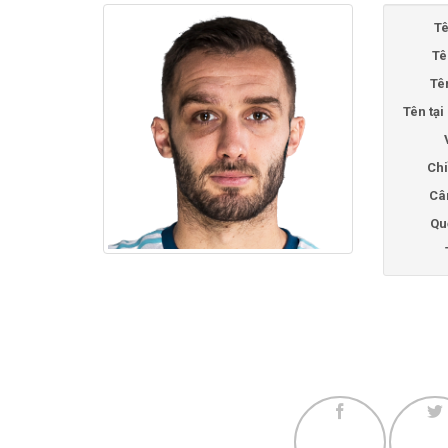
Tê
Tê
Tê
Tên tạ
Chi
Câ
Qu