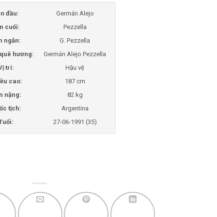
n đầu:
Germán Alejo
n cuối:
Pezzella
n ngắn:
G. Pezzella
i quê hương:
Germán Alejo Pezzella
Vị trí:
Hậu vệ
ều cao:
187 cm
n nặng:
82 kg
ốc tịch:
Argentina
Tuổi:
27-06-1991 (35)