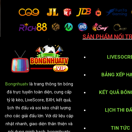
SẢN PHẨM NỔI TR
LIVESOCR
BẢNG XẾP H
Bongnhuatv
là trang thông tin bóng
KẾT QUẢ BÓN
đá trực tuyến toàn diện, cung cấp
tỷ lệ kèo, LiveScore, BXH, kết quả,
lịch thi đấu và soi kèo chất lượng
LỊCH THI Đ
cho các giải đấu lớn. Với dữ liệu cập
nhật nhanh, giao diện thân thiện và
TIN TỨC
nội dung minh bạch, bongnhuatv