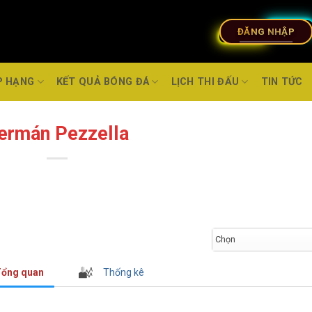
ĐĂNG NHẬP
P HẠNG
KẾT QUẢ BÓNG ĐÁ
LỊCH THI ĐẤU
TIN TỨC
ermán Pezzella
Chọn
ổng quan
Thống kê