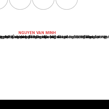
NGUYEN VAN MINH
cáo tin tức thể thao tại Việt Nam, với hơn 10 năm hoạt động trong ngành. Ông có kiến thức sâu rộng và kinh nghiệm đáng kể trong việc phân tích và báo cáo về các sự kiện thể thao hàng đầu. Sự hiểu biết sâu sắc của ông về ngành này đã giúp ông xây dựng uy tín và danh tiếng trong cộng đồng báo chí thể thao.