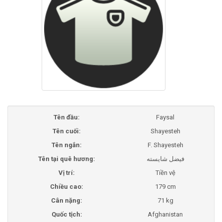
Tên đầu:
Faysal
Tên cuối:
Shayesteh
Tên ngắn:
F. Shayesteh
Tên tại quê hương:
فیضل شایسته
Vị trí:
Tiền vệ
Chiều cao:
179 cm
Cân nặng:
71 kg
Quốc tịch:
Afghanistan