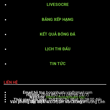
LIVESOCRE
BẢNG XẾP HẠNG
KẾT QUẢ BÓNG ĐÁ
LỊCH THI ĐẤU
TIN TỨC
LIÊN HỆ
Email hỗ trợ
:
bongnhuatv.vip@gmail.com
Hotline
: 0394 850 217 (Hỗ trợ 24/7)
Website
:
https://bongnhuatv.vip/
Thời gian làm việc
: Thứ 2 – Chủ Nhật, từ 08:00 đến 23:00
Văn phòng đại diện
: 451 Phạm Văn Đồng, Phường Linh Tây, TP. Thủ Đức, TP. Hồ Chí Minh