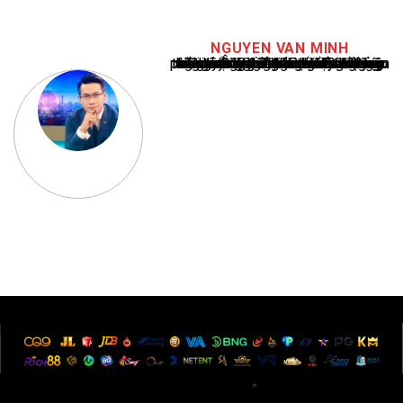
NGUYEN VAN MINH
Nguyễn Văn Minh là một trong những chuyên gia hàng đầu về báo cáo tin tức thể thao tại Việt Nam, với hơn 10 năm hoạt động trong ngành. Ông có kiến thức sâu rộng và kinh nghiệm đáng kể trong việc phân tích và báo cáo về các sự kiện thể thao hàng đầu. Sự hiểu biết sâu sắc của ông về ngành này đã giúp ông xây dựng uy tín và danh tiếng trong cộng đồng báo chí thể thao.