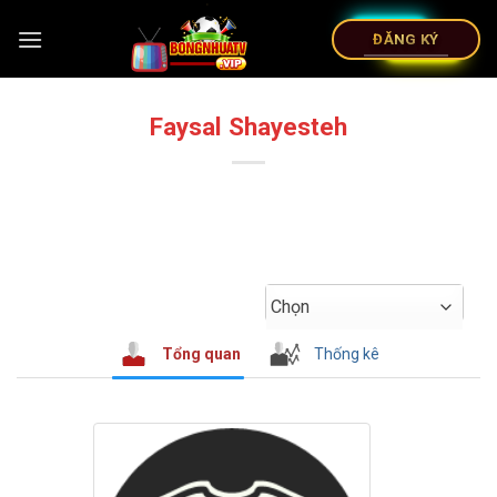
ĐĂNG KÝ
Faysal Shayesteh
Chọn
Tổng quan
Thống kê