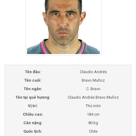
Tên đầu:
Claudio Andrés
Tên cuối:
Bravo Muñoz
Tên ngắn:
C. Bravo
Tên tại quê hương:
Claudio Andrés Bravo Muñoz
Vị trí:
Thủ môn
Chiều cao:
184 cm
Cân nặng:
80 kg
Quốc tịch:
Chile