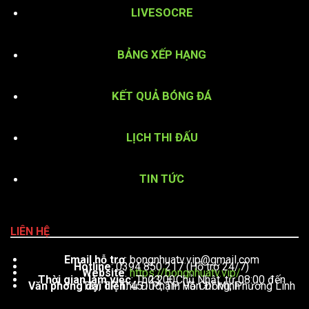
LIVESOCRE
BẢNG XẾP HẠNG
KẾT QUẢ BÓNG ĐÁ
LỊCH THI ĐẤU
TIN TỨC
LIÊN HỆ
Email hỗ trợ
:
bongnhuatv.vip@gmail.com
Hotline
: 0394 850 217 (Hỗ trợ 24/7)
Website
:
https://bongnhuatv.vip/
Thời gian làm việc
: Thứ 2 – Chủ Nhật, từ 08:00 đến 23:00
Văn phòng đại diện
: 451 Phạm Văn Đồng, Phường Linh Tây, TP. Thủ Đức, TP. Hồ Chí Minh