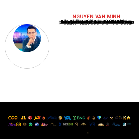
NGUYEN VAN MINH
Nguyễn Văn Minh là một trong những chuyên gia hàng đầu về báo cáo tin tức thể thao tại Việt Nam, với hơn 10 năm hoạt động trong ngành. Ông có kiến thức sâu rộng và kinh nghiệm đáng kể trong việc phân tích và báo cáo về các sự kiện thể thao hàng đầu. Sự hiểu biết sâu sắc của ông về ngành này đã giúp ông xây dựng uy tín và danh tiếng trong cộng đồng báo chí thể thao.