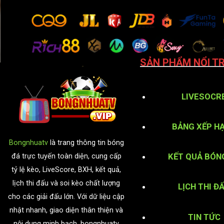
SẢN PHẨM NỔI TR
LIVESOCR
BẢNG XẾP H
Bongnhuatv
là trang thông tin bóng
KẾT QUẢ BÓN
đá trực tuyến toàn diện, cung cấp
tỷ lệ kèo, LiveScore, BXH, kết quả,
lịch thi đấu và soi kèo chất lượng
LỊCH THI Đ
cho các giải đấu lớn. Với dữ liệu cập
nhật nhanh, giao diện thân thiện và
TIN TỨC
nội dung minh bạch, bongnhuatv