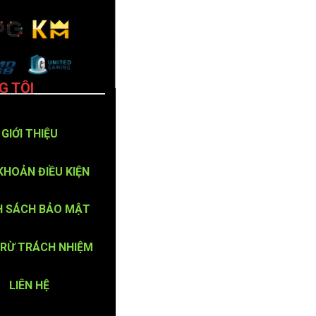
G TÔI
GIỚI THIỆU
KHOẢN ĐIỀU KIỆN
H SÁCH BẢO MẬT
TRỪ TRÁCH NHIỆM
LIÊN HỆ