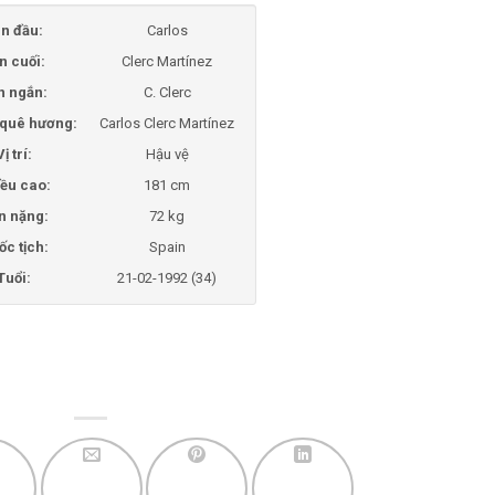
n đầu:
Carlos
n cuối:
Clerc Martínez
n ngắn:
C. Clerc
i quê hương:
Carlos Clerc Martínez
Vị trí:
Hậu vệ
ều cao:
181 cm
n nặng:
72 kg
ốc tịch:
Spain
Tuổi:
21-02-1992 (34)