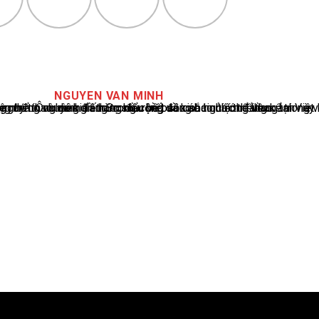
NGUYEN VAN MINH
cáo tin tức thể thao tại Việt Nam, với hơn 10 năm hoạt động trong ngành. Ông có kiến thức sâu rộng và kinh nghiệm đáng kể trong việc phân tích và báo cáo về các sự kiện thể thao hàng đầu. Sự hiểu biết sâu sắc của ông về ngành này đã giúp ông xây dựng uy tín và danh tiếng trong cộng đồng báo chí thể thao.