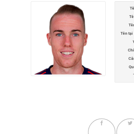
Tê
Tê
Tê
Tên tạ
Chi
Câ
Qu