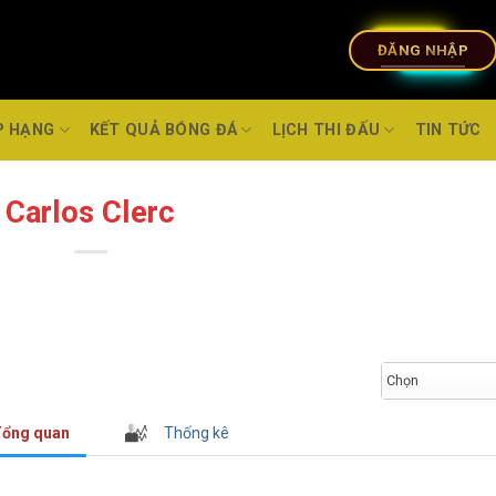
ĐĂNG NHẬP
P HẠNG
KẾT QUẢ BÓNG ĐÁ
LỊCH THI ĐẤU
TIN TỨC
Carlos Clerc
Chọn
ổng quan
Thống kê