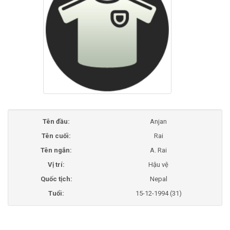
Tên đầu:
Anjan
Tên cuối:
Rai
Tên ngắn:
A. Rai
Vị trí:
Hậu vệ
Quốc tịch:
Nepal
Tuổi:
15-12-1994 (31)