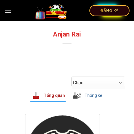
ĐĂNG KÝ
Anjan Rai
Chọn
Tổng quan
Thống kê