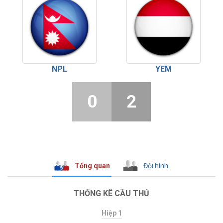
NPL
YEM
0
2
Tổng quan
Đội hình
THỐNG KÊ CẦU THỦ
Hiệp 1