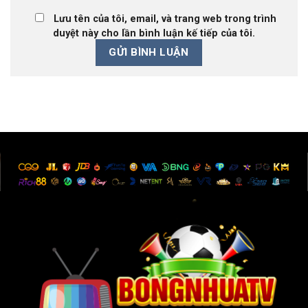
Lưu tên của tôi, email, và trang web trong trình
duyệt này cho lần bình luận kế tiếp của tôi.