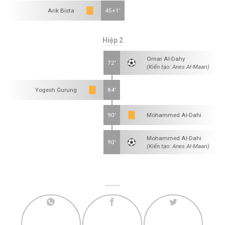
Arik Bista
45+1'
Hiệp 2
Omar Al-Dahy
72'
(Kiến tạo: Anes Al-Maari)
Yogesh Gurung
84'
90'
Mohammed Al-Dahi
Mohammed Al-Dahi
90'
(Kiến tạo: Anes Al-Maari)