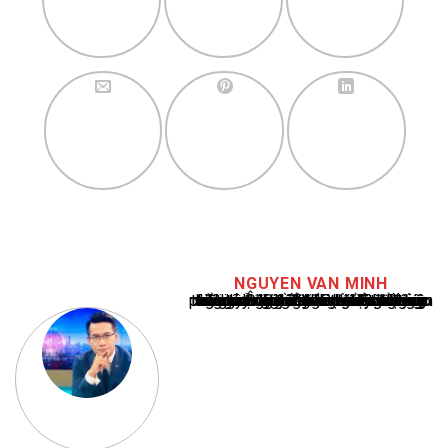
NGUYEN VAN MINH
Nguyễn Văn Minh là một trong những chuyên gia hàng đầu về báo cáo tin tức thể thao tại Việt Nam, với hơn 10 năm hoạt động trong ngành. Ông có kiến thức sâu rộng và kinh nghiệm đáng kể trong việc phân tích và báo cáo về các sự kiện thể thao hàng đầu. Sự hiểu biết sâu sắc của ông về ngành này đã giúp ông xây dựng uy tín và danh tiếng trong cộng đồng báo chí thể thao.