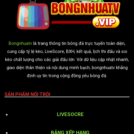
Bongnhuatv
là trang thông tin bóng đá trực tuyến toàn diện,
cung cấp tỷ lệ kèo, LiveScore, BXH, kết quả, lịch thi đấu và soi
kèo chất lượng cho các giải đấu lớn. Với dữ liệu cập nhật nhanh,
giao diện thân thiện và nội dung minh bạch, bongnhuatv khẳng
định uy tín trong cộng đồng yêu bóng đá.
SẢN PHẨM NỔI TRỘI
LIVESOCRE
BẢNG XẾP HẠNG