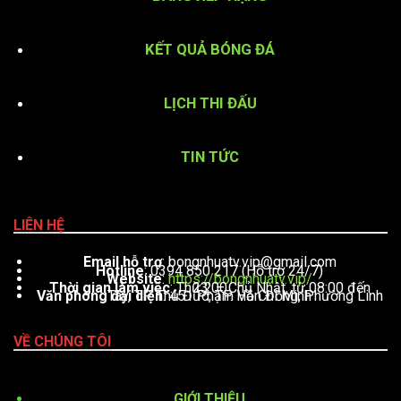
KẾT QUẢ BÓNG ĐÁ
LỊCH THI ĐẤU
TIN TỨC
LIÊN HỆ
Email hỗ trợ
:
bongnhuatv.vip@gmail.com
Hotline
: 0394 850 217 (Hỗ trợ 24/7)
Website
:
https://bongnhuatv.vip/
Thời gian làm việc
: Thứ 2 – Chủ Nhật, từ 08:00 đến 23:00
Văn phòng đại diện
: 451 Phạm Văn Đồng, Phường Linh Tây, TP. Thủ Đức, TP. Hồ Chí Minh
VỀ CHÚNG TÔI
GIỚI THIỆU