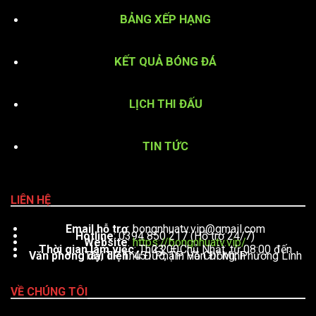
BẢNG XẾP HẠNG
KẾT QUẢ BÓNG ĐÁ
LỊCH THI ĐẤU
TIN TỨC
LIÊN HỆ
Email hỗ trợ
:
bongnhuatv.vip@gmail.com
Hotline
: 0394 850 217 (Hỗ trợ 24/7)
Website
:
https://bongnhuatv.vip/
Thời gian làm việc
: Thứ 2 – Chủ Nhật, từ 08:00 đến 23:00
Văn phòng đại diện
: 451 Phạm Văn Đồng, Phường Linh Tây, TP. Thủ Đức, TP. Hồ Chí Minh
VỀ CHÚNG TÔI