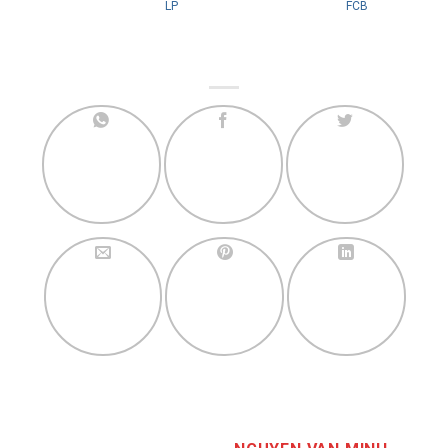
LP
FCB