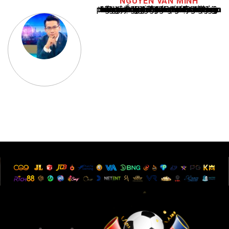
NGUYEN VAN MINH
Nguyễn Văn Minh là một trong những chuyên gia hàng đầu về báo cáo tin tức thể thao tại Việt Nam, với hơn 10 năm hoạt động trong ngành. Ông có kiến thức sâu rộng và kinh nghiệm đáng kể trong việc phân tích và báo cáo về các sự kiện thể thao hàng đầu. Sự hiểu biết sâu sắc của ông về ngành này đã giúp ông xây dựng uy tín và danh tiếng trong cộng đồng báo chí thể thao.