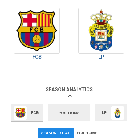
FCB
LP
SEASON ANALYTICS
FCB
LP
POSITIONS
SEASON TOTAL
FCB HOME