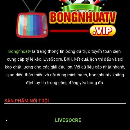
Bongnhuatv
là trang thông tin bóng đá trực tuyến toàn diện,
cung cấp tỷ lệ kèo, LiveScore, BXH, kết quả, lịch thi đấu và soi
kèo chất lượng cho các giải đấu lớn. Với dữ liệu cập nhật nhanh,
giao diện thân thiện và nội dung minh bạch, bongnhuatv khẳng
định uy tín trong cộng đồng yêu bóng đá.
SẢN PHẨM NỔI TRỘI
LIVESOCRE