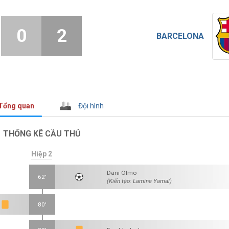
0
2
BARCELONA
Tổng quan
Đội hình
THỐNG KÊ CẦU THỦ
Hiệp 2
Dani Olmo
62'
(Kiến tạo: Lamine Yamal)
80'