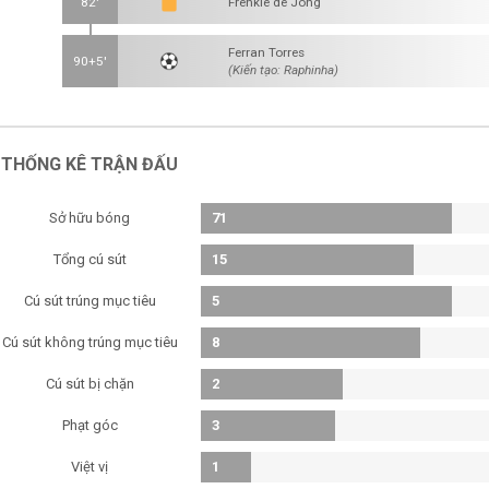
82'
Frenkie de Jong
Ferran Torres
90+5'
(Kiến tạo: Raphinha)
THỐNG KÊ TRẬN ĐẤU
Sở hữu bóng
71
Tổng cú sút
15
Cú sút trúng mục tiêu
5
Cú sút không trúng mục tiêu
8
Cú sút bị chặn
2
Phạt góc
3
Việt vị
1