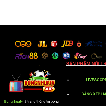
SẢN PHẨM NỔI TR
LIVESOCR
BẢNG XẾP H
Bongnhuatv
là trang thông tin bóng