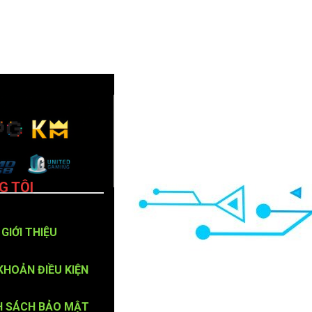
G TÔI
GIỚI THIỆU
KHOẢN ĐIỀU KIỆN
H SÁCH BẢO MẬT