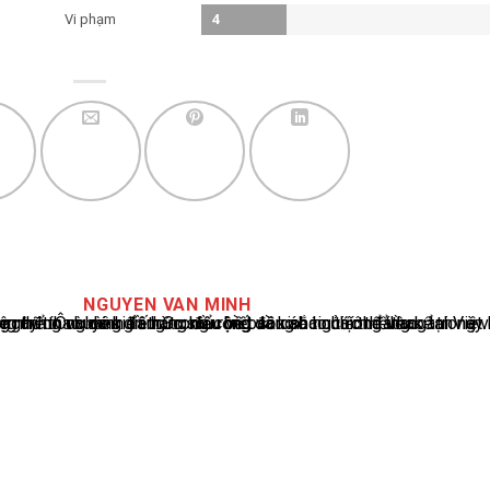
Vi phạm
4
NGUYEN VAN MINH
cáo tin tức thể thao tại Việt Nam, với hơn 10 năm hoạt động trong ngành. Ông có kiến thức sâu rộng và kinh nghiệm đáng kể trong việc phân tích và báo cáo về các sự kiện thể thao hàng đầu. Sự hiểu biết sâu sắc của ông về ngành này đã giúp ông xây dựng uy tín và danh tiếng trong cộng đồng báo chí thể thao.