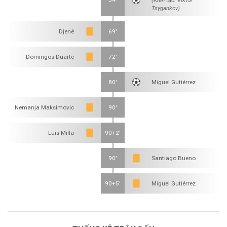
54'
(Kiến tạo: Viktor
Tsygankov)
Djené
69'
Domingos Duarte
72'
80'
Miguel Gutiérrez
Nemanja Maksimovic
90'
Luis Milla
90+2'
90'
Santiago Bueno
90+5'
Miguel Gutiérrez