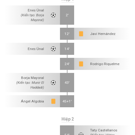
Enes Ünal
(Kiến tạo: Borja
2'
Mayoral)
12'
Javi Hernández
Enes Ünal
14'
24'
Rodrigo Riquelme
Borja Mayoral
(Kiến tạo: Munir El
43'
Haddadi)
Ángel Algobia
45+1'
Hiệp 2
Taty Castellanos