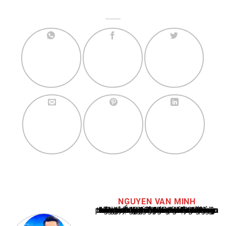
NGUYEN VAN MINH
Nguyễn Văn Minh là một trong những chuyên gia hàng đầu về báo cáo tin tức thể thao tại Việt Nam, với hơn 10 năm hoạt động trong ngành. Ông có kiến thức sâu rộng và kinh nghiệm đáng kể trong việc phân tích và báo cáo về các sự kiện thể thao hàng đầu. Sự hiểu biết sâu sắc của ông về ngành này đã giúp ông xây dựng uy tín và danh tiếng trong cộng đồng báo chí thể thao.