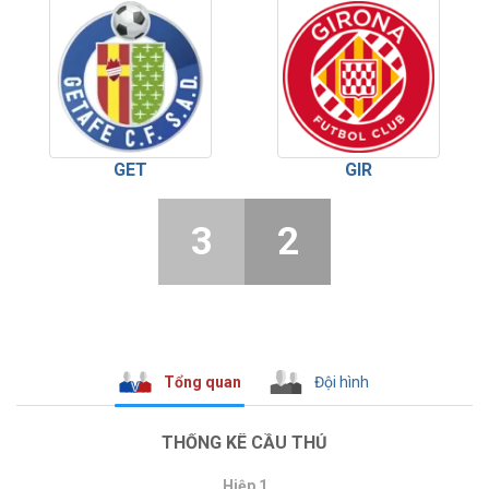
GET
GIR
3
2
Tổng quan
Đội hình
THỐNG KÊ CẦU THỦ
Hiệp 1