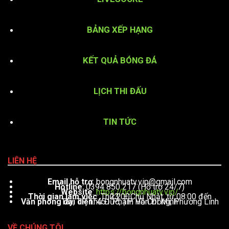
BẢNG XẾP HẠNG
KẾT QUẢ BÓNG ĐÁ
LỊCH THI ĐẤU
TIN TỨC
LIÊN HỆ
Email hỗ trợ
:
bongnhuatv.vip@gmail.com
Hotline
: 0394 850 217 (Hỗ trợ 24/7)
Website
:
https://bongnhuatv.vip/
Thời gian làm việc
: Thứ 2 – Chủ Nhật, từ 08:00 đến 23:00
Văn phòng đại diện
: 451 Phạm Văn Đồng, Phường Linh Tây, TP. Thủ Đức, TP. Hồ Chí Minh
VỀ CHÚNG TÔI