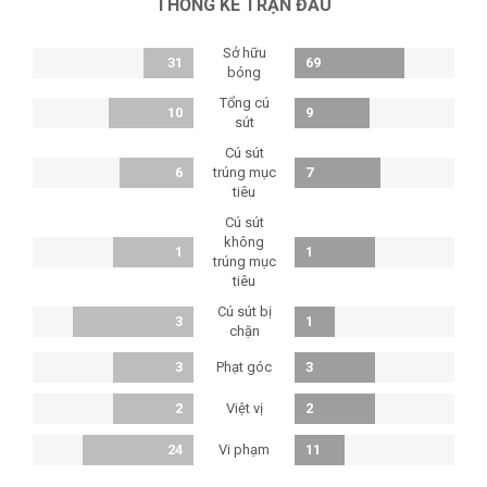
THỐNG KÊ TRẬN ĐẤU
Sở hữu
31
69
bóng
Tổng cú
10
9
sút
Cú sút
6
trúng mục
7
tiêu
Cú sút
không
1
1
trúng mục
tiêu
Cú sút bị
3
1
chặn
Phạt góc
3
3
Việt vị
2
2
Vi phạm
24
11