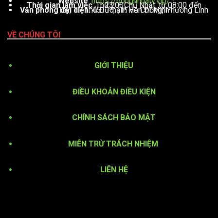
Website
:
https://bongnhuatv.vip/
Thời gian làm việc
: Thứ 2 – Chủ Nhật, từ 08:00 đến 23:00
Văn phòng đại diện
: 451 Phạm Văn Đồng, Phường Linh Tây, TP. Thủ Đức, TP. Hồ Chí Minh
VỀ CHÚNG TÔI
GIỚI THIỆU
ĐIỀU KHOẢN ĐIỀU KIỆN
CHÍNH SÁCH BẢO MẬT
MIỄN TRỪ TRÁCH NHIỆM
LIÊN HỆ