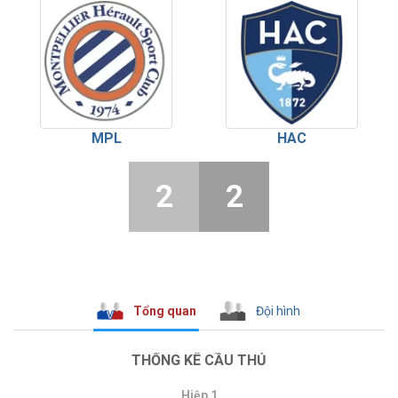
MPL
HAC
2
2
Tổng quan
Đội hình
THỐNG KÊ CẦU THỦ
Hiệp 1