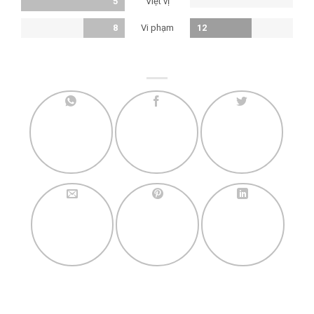
Việt vị
5
Vi phạm
8
12