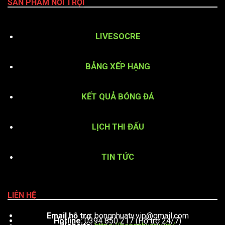
SẢN PHẨM NỔI TRỘI
LIVESOCRE
BẢNG XẾP HẠNG
KẾT QUẢ BÓNG ĐÁ
LỊCH THI ĐẤU
TIN TỨC
LIÊN HỆ
Email hỗ trợ
:
bongnhuatv.vip@gmail.com
Hotline
: 0394 850 217 (Hỗ trợ 24/7)