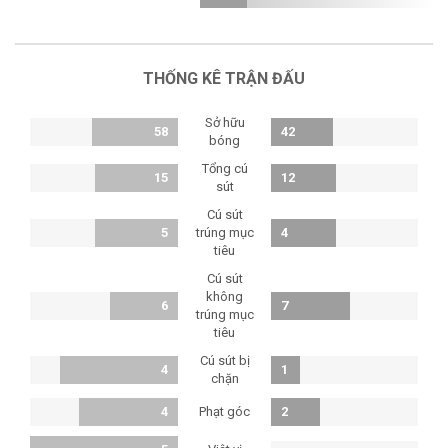
THỐNG KÊ TRẬN ĐẤU
Sở hữu
58
42
bóng
Tổng cú
15
12
sút
Cú sút
5
trúng mục
4
tiêu
Cú sút
không
6
7
trúng mục
tiêu
Cú sút bị
4
1
chặn
Phạt góc
4
2