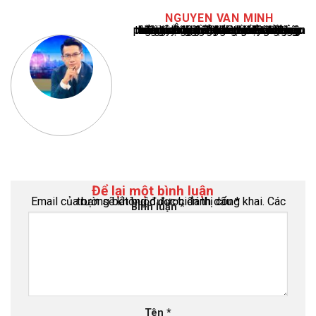
NGUYEN VAN MINH
Nguyễn Văn Minh là một trong những chuyên gia hàng đầu về báo cáo tin tức thể thao tại Việt Nam, với hơn 10 năm hoạt động trong ngành. Ông có kiến thức sâu rộng và kinh nghiệm đáng kể trong việc phân tích và báo cáo về các sự kiện thể thao hàng đầu. Sự hiểu biết sâu sắc của ông về ngành này đã giúp ông xây dựng uy tín và danh tiếng trong cộng đồng báo chí thể thao.
Để lại một bình luận
Email của bạn sẽ không được hiển thị công khai.
Các trường bắt buộc được đánh dấu
*
Bình luận
*
Tên
*