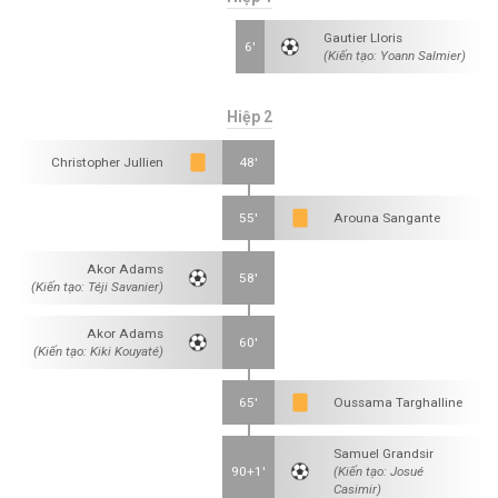
Gautier Lloris
6'
(Kiến tạo: Yoann Salmier)
Hiệp 2
Christopher Jullien
48'
55'
Arouna Sangante
Akor Adams
58'
(Kiến tạo: Téji Savanier)
Akor Adams
60'
(Kiến tạo: Kiki Kouyaté)
65'
Oussama Targhalline
Samuel Grandsir
90+1'
(Kiến tạo: Josué
Casimir)