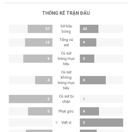
THỐNG KÊ TRẬN ĐẤU
Sở hữu
57
43
bóng
Tổng cú
15
9
sút
Cú sút
6
trúng mục
3
tiêu
Cú sút
không
4
6
trúng mục
tiêu
Cú sút bị
5
0
chặn
Phạt góc
5
4
Việt vị
0
2