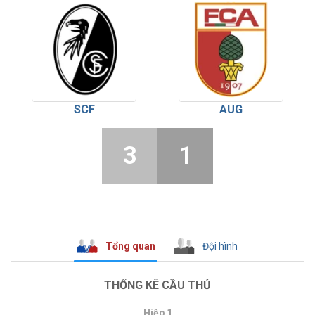
SCF
AUG
3
1
Tổng quan
Đội hình
THỐNG KÊ CẦU THỦ
Hiệp 1