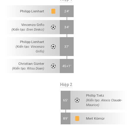
Philipp Lienhart
24'
Vincenzo Grifo
34'
(Kiến tạo: Eren Dinkci)
Philipp Lienhart
(Kiến tạo: Vincenzo
37'
Grifo)
Christian Günter
45+1'
(Kiến tạo: Ritsu Doan)
Hiệp 2
Phillip Tietz
65'
(Kiến tạo: Alexis Claude-
Maurice)
89'
Mert Kömür