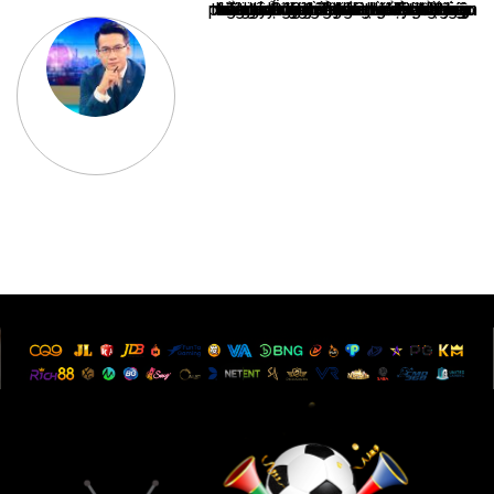
Nguyễn Văn Minh là một trong những chuyên gia hàng đầu về báo cáo tin tức thể thao tại Việt Nam, với hơn 10 năm hoạt động trong ngành. Ông có kiến thức sâu rộng và kinh nghiệm đáng kể trong việc phân tích và báo cáo về các sự kiện thể thao hàng đầu. Sự hiểu biết sâu sắc của ông về ngành này đã giúp ông xây dựng uy tín và danh tiếng trong cộng đồng báo chí thể thao.