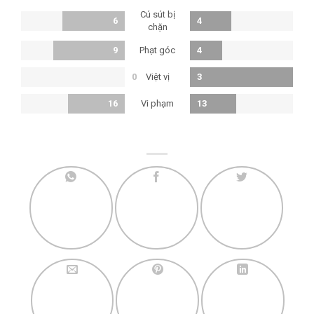
Cú sút bị
6
4
chặn
Phạt góc
9
4
Việt vị
0
3
Vi phạm
16
13