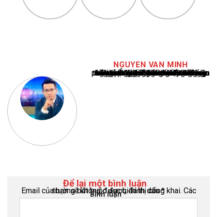
NGUYEN VAN MINH
Nguyễn Văn Minh là một trong những chuyên gia hàng đầu về báo cáo tin tức thể thao tại Việt Nam, với hơn 10 năm hoạt động trong ngành. Ông có kiến thức sâu rộng và kinh nghiệm đáng kể trong việc phân tích và báo cáo về các sự kiện thể thao hàng đầu. Sự hiểu biết sâu sắc của ông về ngành này đã giúp ông xây dựng uy tín và danh tiếng trong cộng đồng báo chí thể thao.
Để lại một bình luận
Email của bạn sẽ không được hiển thị công khai.
Các trường bắt buộc được đánh dấu
*
Bình luận
*