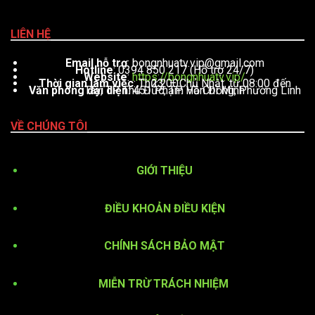
LIÊN HỆ
Email hỗ trợ
:
bongnhuatv.vip@gmail.com
Hotline
: 0394 850 217 (Hỗ trợ 24/7)
Website
:
https://bongnhuatv.vip/
Thời gian làm việc
: Thứ 2 – Chủ Nhật, từ 08:00 đến 23:00
Văn phòng đại diện
: 451 Phạm Văn Đồng, Phường Linh Tây, TP. Thủ Đức, TP. Hồ Chí Minh
VỀ CHÚNG TÔI
GIỚI THIỆU
ĐIỀU KHOẢN ĐIỀU KIỆN
CHÍNH SÁCH BẢO MẬT
MIỄN TRỪ TRÁCH NHIỆM