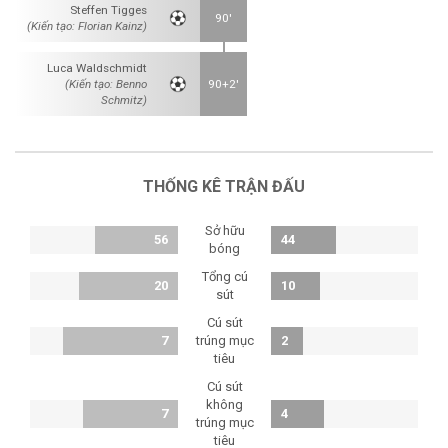
Steffen Tigges
90'
(Kiến tạo: Florian Kainz)
Luca Waldschmidt
(Kiến tạo: Benno
90+2'
Schmitz)
THỐNG KÊ TRẬN ĐẤU
Sở hữu
56
44
bóng
Tổng cú
20
10
sút
Cú sút
7
trúng mục
2
tiêu
Cú sút
không
7
4
trúng mục
tiêu