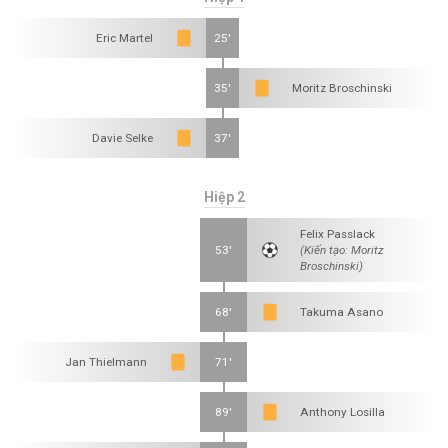
Eric Martel
25'
35'
Moritz Broschinski
Davie Selke
37'
Hiệp 2
Felix Passlack
53'
(Kiến tạo: Moritz
Broschinski)
68'
Takuma Asano
Jan Thielmann
71'
89'
Anthony Losilla