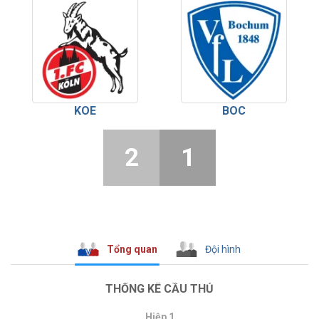
KOE
BOC
2
1
Tổng quan
Đội hình
THỐNG KÊ CẦU THỦ
Hiệp 1