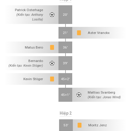
Patrick Osterhage
(Kiến tạo: Anthony
20'
Losilla)
21'
Aster Vranckx
Matus Bero
36'
Bernardo
39'
(Kiến tạo: Kevin Stöger)
Kevin Stöger
45+2'
Mattias Svanberg
45+1'
(Kiến tạo: Jonas Wind)
Hiệp 2
53'
Moritz Jenz