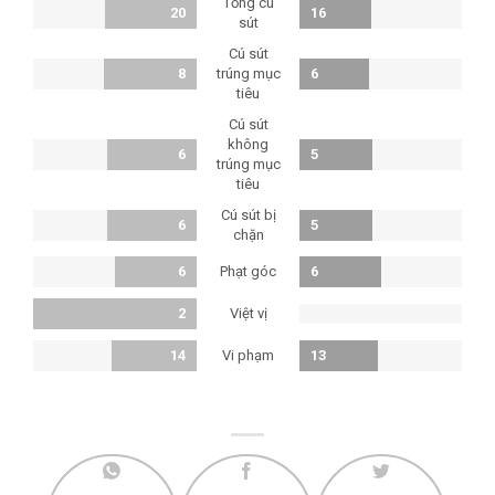
Tổng cú
20
16
sút
Cú sút
8
trúng mục
6
tiêu
Cú sút
không
6
5
trúng mục
tiêu
Cú sút bị
6
5
chặn
Phạt góc
6
6
Việt vị
2
Vi phạm
14
13