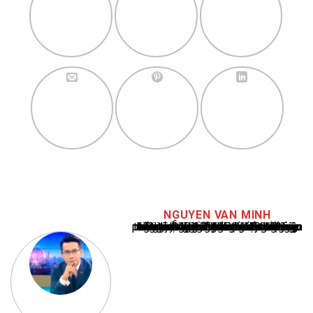
NGUYEN VAN MINH
Nguyễn Văn Minh là một trong những chuyên gia hàng đầu về báo cáo tin tức thể thao tại Việt Nam, với hơn 10 năm hoạt động trong ngành. Ông có kiến thức sâu rộng và kinh nghiệm đáng kể trong việc phân tích và báo cáo về các sự kiện thể thao hàng đầu. Sự hiểu biết sâu sắc của ông về ngành này đã giúp ông xây dựng uy tín và danh tiếng trong cộng đồng báo chí thể thao.