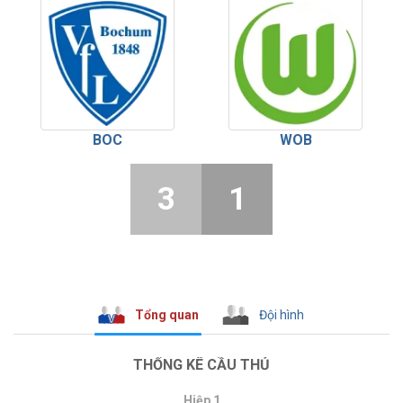
BOC
WOB
3
1
Tổng quan
Đội hình
THỐNG KÊ CẦU THỦ
Hiệp 1