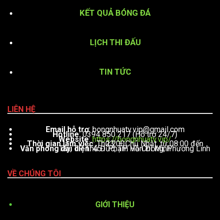
KẾT QUẢ BÓNG ĐÁ
LỊCH THI ĐẤU
TIN TỨC
LIÊN HỆ
Email hỗ trợ
:
bongnhuatv.vip@gmail.com
Hotline
: 0394 850 217 (Hỗ trợ 24/7)
Website
:
https://bongnhuatv.vip/
Thời gian làm việc
: Thứ 2 – Chủ Nhật, từ 08:00 đến 23:00
Văn phòng đại diện
: 451 Phạm Văn Đồng, Phường Linh Tây, TP. Thủ Đức, TP. Hồ Chí Minh
VỀ CHÚNG TÔI
GIỚI THIỆU