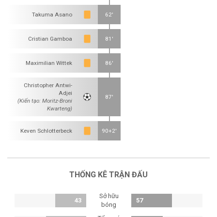
Takuma Asano
62'
Cristian Gamboa
81'
Maximilian Wittek
86'
Christopher Antwi-
Adjei
87'
(Kiến tạo: Moritz-Broni
Kwarteng)
Keven Schlotterbeck
90+2'
THỐNG KÊ TRẬN ĐẤU
Sở hữu
43
57
bóng