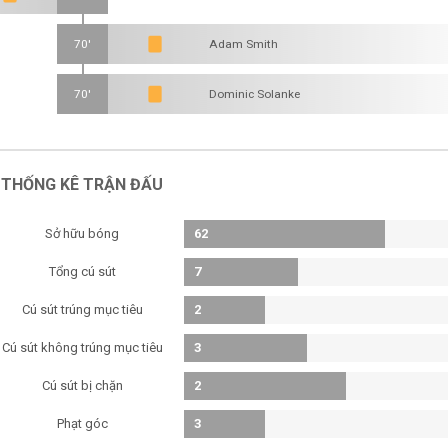
70'
Adam Smith
70'
Dominic Solanke
THỐNG KÊ TRẬN ĐẤU
Sở hữu bóng
62
Tổng cú sút
7
Cú sút trúng mục tiêu
2
Cú sút không trúng mục tiêu
3
Cú sút bị chặn
2
Phạt góc
3