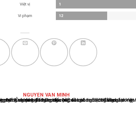
Việt vị
1
Vi phạm
12
NGUYEN VAN MINH
cáo tin tức thể thao tại Việt Nam, với hơn 10 năm hoạt động trong ngành. Ông có kiến thức sâu rộng và kinh nghiệm đáng kể trong việc phân tích và báo cáo về các sự kiện thể thao hàng đầu. Sự hiểu biết sâu sắc của ông về ngành này đã giúp ông xây dựng uy tín và danh tiếng trong cộng đồng báo chí thể thao.