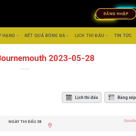
ĐĂNG NHẬP
P HẠNG
KẾT QUẢ BÓNG ĐÁ
LỊCH THI ĐẤU
TIN TỨC
 Bournemouth 2023-05-28
Lịch thi đấu
Bảng xếp
Goodis
NGÀY THI ĐẤU 38