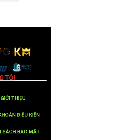
G TÔI
GIỚI THIỆU
KHOẢN ĐIỀU KIỆN
H SÁCH BẢO MẬT