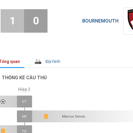
1
0
BOURNEMOUTH
Tổng quan
Đội hình
THỐNG KÊ CẦU THỦ
Hiệp 2
57'
68'
Marcos Senesi
70'