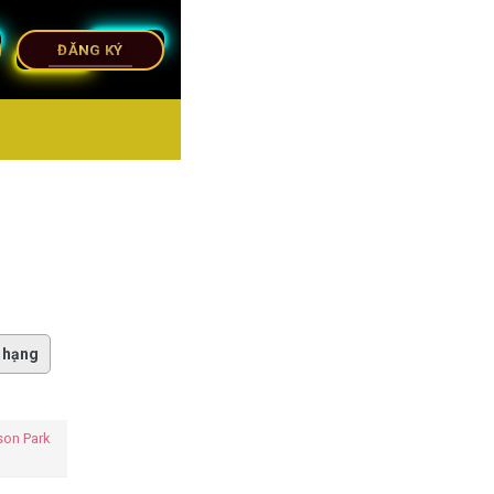
ĐĂNG KÝ
 hạng
on Park