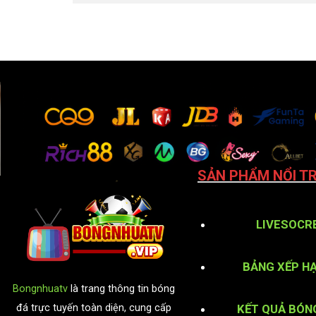
SẢN PHẨM NỔI TR
LIVESOCR
BẢNG XẾP H
Bongnhuatv
là trang thông tin bóng
KẾT QUẢ BÓN
đá trực tuyến toàn diện, cung cấp