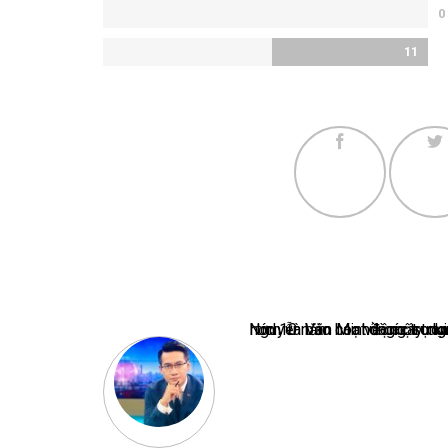
0
11
Nguyễn Văn Minh là một trong những chuyên gia hàng đầu về báo 