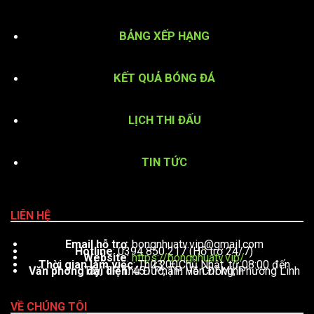
BẢNG XẾP HẠNG
KẾT QUẢ BÓNG ĐÁ
LỊCH THI ĐẤU
TIN TỨC
LIÊN HỆ
Email hỗ trợ
:
bongnhuatv.vip@gmail.com
Hotline
: 0394 850 217 (Hỗ trợ 24/7)
Website
:
https://bongnhuatv.vip/
Thời gian làm việc
: Thứ 2 – Chủ Nhật, từ 08:00 đến 23:00
Văn phòng đại diện
: 451 Phạm Văn Đồng, Phường Linh Tây, TP. Thủ Đức, TP. Hồ Chí Minh
VỀ CHÚNG TÔI