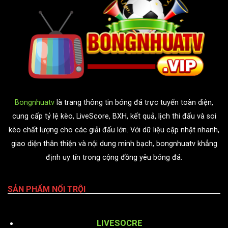
Bongnhuatv
là trang thông tin bóng đá trực tuyến toàn diện,
cung cấp tỷ lệ kèo, LiveScore, BXH, kết quả, lịch thi đấu và soi
kèo chất lượng cho các giải đấu lớn. Với dữ liệu cập nhật nhanh,
giao diện thân thiện và nội dung minh bạch, bongnhuatv khẳng
định uy tín trong cộng đồng yêu bóng đá.
SẢN PHẨM NỔI TRỘI
LIVESOCRE