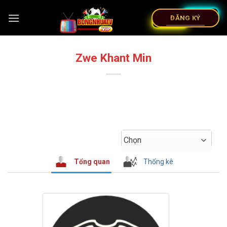
ĐĂNG KÝ
Zwe Khant Min
Chọn
Tổng quan
Thống kê