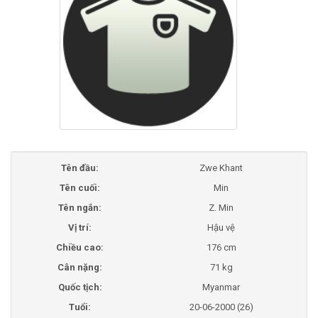
Tên đầu:
Zwe Khant
Tên cuối:
Min
Tên ngắn:
Z. Min
Vị trí:
Hậu vệ
Chiều cao:
176 cm
Cân nặng:
71 kg
Quốc tịch:
Myanmar
Tuổi:
20-06-2000 (26)