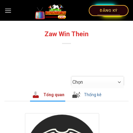
ĐĂNG KÝ
Zaw Win Thein
Chọn
Tổng quan
Thống kê