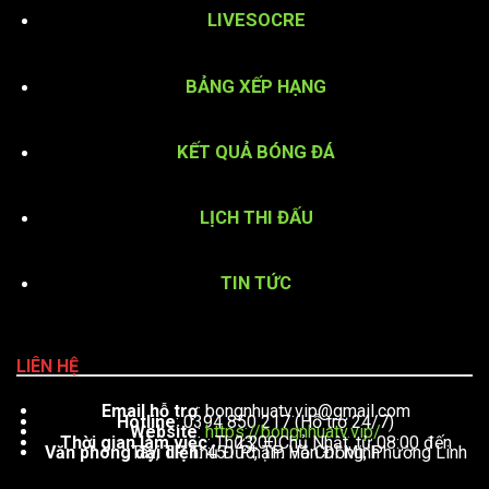
LIVESOCRE
BẢNG XẾP HẠNG
KẾT QUẢ BÓNG ĐÁ
LỊCH THI ĐẤU
TIN TỨC
LIÊN HỆ
Email hỗ trợ
:
bongnhuatv.vip@gmail.com
Hotline
: 0394 850 217 (Hỗ trợ 24/7)
Website
:
https://bongnhuatv.vip/
Thời gian làm việc
: Thứ 2 – Chủ Nhật, từ 08:00 đến 23:00
Văn phòng đại diện
: 451 Phạm Văn Đồng, Phường Linh Tây, TP. Thủ Đức, TP. Hồ Chí Minh