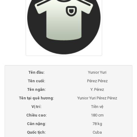
Tên đầu:
Yunior Yuri
Tên cuối:
Pérez Pérez
Tên ngắn:
Y. Pérez
Tên tại quê hương:
Yunior Yuri Pérez Pérez
Vị trí:
Tiền vệ
Chiều cao:
180 cm
Cân nặng:
78 kg
Quốc tịch:
Cuba