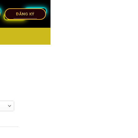
ĐĂNG KÝ