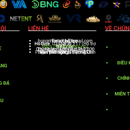
ỘI
LIÊN HỆ
VỀ CHÚN
bongnhuatv.vip@gmail.com
Email hỗ trợ
:
Hotline
: 0394 850 217 (Hỗ trợ 24/7)
https://bongnhuatv.vip/
Website
:
E
: Thứ 2 – Chủ Nhật, từ 08:00 đến 23:00
Thời gian làm việc
Văn phòng đại diện
: 451 Phạm Văn Đồng, Phường Linh Tây, TP. Thủ Đức, TP. Hồ Chí Minh
ĐIỀU 
ẠNG
CHÍN
G ĐÁ
MIỄN 
ẤU