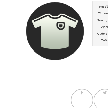
Tên đầ
Tên cu
Tên ng
Vị trí
Quốc tị
Tuổi