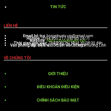
TIN TỨC
LIÊN HỆ
Email hỗ trợ
:
bongnhuatv.vip@gmail.com
Hotline
: 0394 850 217 (Hỗ trợ 24/7)
Website
:
https://bongnhuatv.vip/
Thời gian làm việc
: Thứ 2 – Chủ Nhật, từ 08:00 đến 23:00
Văn phòng đại diện
: 451 Phạm Văn Đồng, Phường Linh Tây, TP. Thủ Đức, TP. Hồ Chí Minh
VỀ CHÚNG TÔI
GIỚI THIỆU
ĐIỀU KHOẢN ĐIỀU KIỆN
CHÍNH SÁCH BẢO MẬT