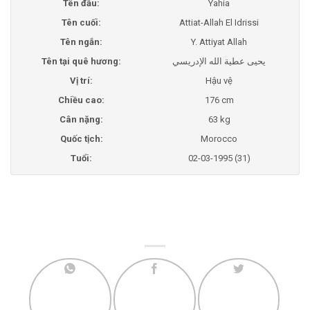
Tên đầu:
Yahia
Tên cuối:
Attiat-Allah El Idrissi
Tên ngắn:
Y. Attiyat Allah
Tên tại quê hương:
يحيى عطية الله الإدريسي
Vị trí:
Hậu vệ
Chiều cao:
176 cm
Cân nặng:
63 kg
Quốc tịch:
Morocco
Tuổi:
02-03-1995 (31)