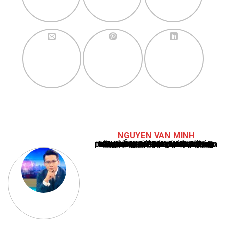
NGUYEN VAN MINH
Nguyễn Văn Minh là một trong những chuyên gia hàng đầu về báo cáo tin tức thể thao tại Việt Nam, với hơn 10 năm hoạt động trong ngành. Ông có kiến thức sâu rộng và kinh nghiệm đáng kể trong việc phân tích và báo cáo về các sự kiện thể thao hàng đầu. Sự hiểu biết sâu sắc của ông về ngành này đã giúp ông xây dựng uy tín và danh tiếng trong cộng đồng báo chí thể thao.