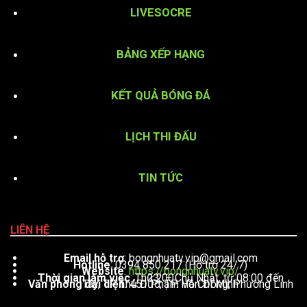
LIVESOCRE
BẢNG XẾP HẠNG
KẾT QUẢ BÓNG ĐÁ
LỊCH THI ĐẤU
TIN TỨC
LIÊN HỆ
Email hỗ trợ
:
bongnhuatv.vip@gmail.com
Hotline
: 0394 850 217 (Hỗ trợ 24/7)
Website
:
https://bongnhuatv.vip/
Thời gian làm việc
: Thứ 2 – Chủ Nhật, từ 08:00 đến 23:00
Văn phòng đại diện
: 451 Phạm Văn Đồng, Phường Linh Tây, TP. Thủ Đức, TP. Hồ Chí Minh