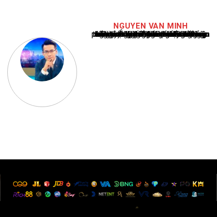
NGUYEN VAN MINH
Nguyễn Văn Minh là một trong những chuyên gia hàng đầu về báo cáo tin tức thể thao tại Việt Nam, với hơn 10 năm hoạt động trong ngành. Ông có kiến thức sâu rộng và kinh nghiệm đáng kể trong việc phân tích và báo cáo về các sự kiện thể thao hàng đầu. Sự hiểu biết sâu sắc của ông về ngành này đã giúp ông xây dựng uy tín và danh tiếng trong cộng đồng báo chí thể thao.