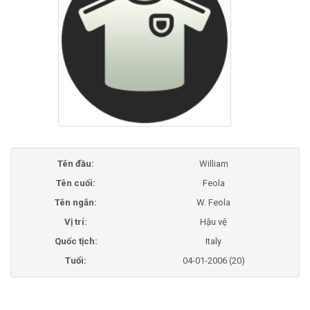
Tên đầu:
William
Tên cuối:
Feola
Tên ngắn:
W. Feola
Vị trí:
Hậu vệ
Quốc tịch:
Italy
Tuổi:
04-01-2006 (20)