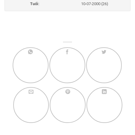
Tuổi:
10-07-2000 (26)