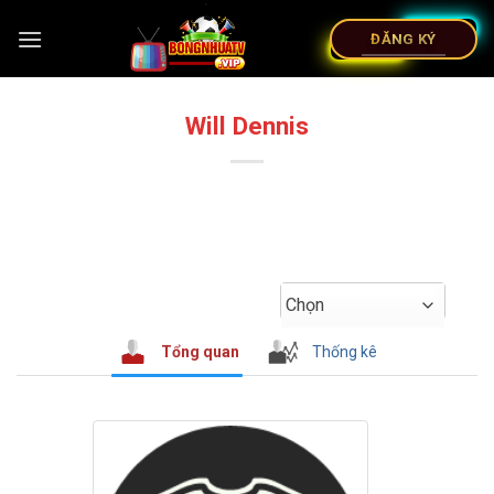
ĐĂNG KÝ
Will Dennis
Chọn
Tổng quan
Thống kê