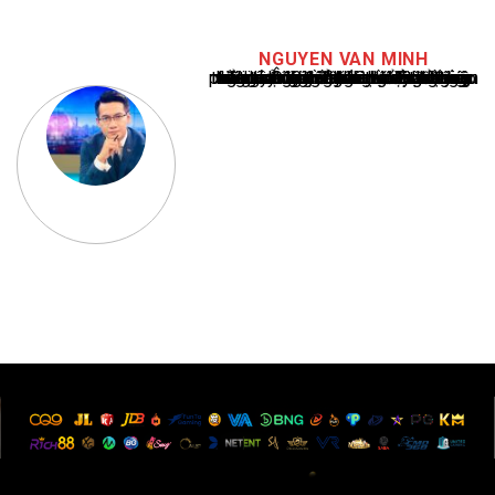
NGUYEN VAN MINH
Nguyễn Văn Minh là một trong những chuyên gia hàng đầu về báo cáo tin tức thể thao tại Việt Nam, với hơn 10 năm hoạt động trong ngành. Ông có kiến thức sâu rộng và kinh nghiệm đáng kể trong việc phân tích và báo cáo về các sự kiện thể thao hàng đầu. Sự hiểu biết sâu sắc của ông về ngành này đã giúp ông xây dựng uy tín và danh tiếng trong cộng đồng báo chí thể thao.