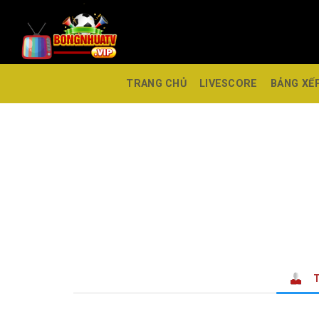
TRANG CHỦ
LIVESCORE
BẢNG XẾ
T