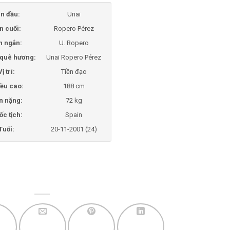
n đầu:
Unai
n cuối:
Ropero Pérez
n ngắn:
U. Ropero
i quê hương:
Unai Ropero Pérez
Vị trí:
Tiền đạo
ều cao:
188 cm
n nặng:
72 kg
ốc tịch:
Spain
Tuổi:
20-11-2001 (24)