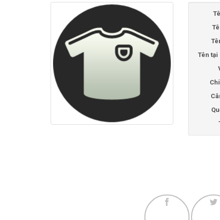
Tê
Tê
Tê
Tên tạ
Chi
Câ
Qu