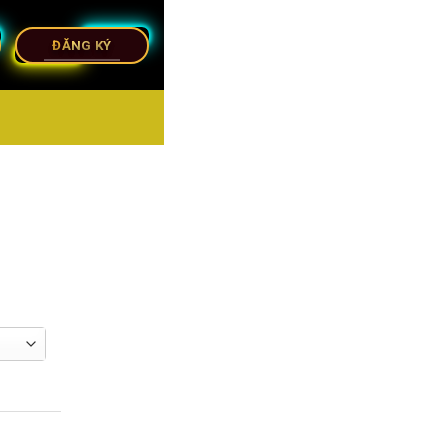
ĐĂNG KÝ