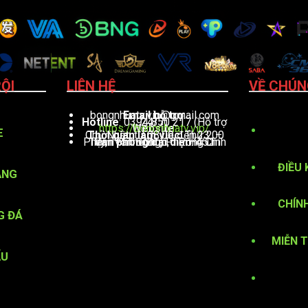
ỘI
LIÊN HỆ
VỀ CHÚN
bongnhuatv.vip@gmail.com
Email hỗ trợ
:
Hotline
: 0394 850 217 (Hỗ trợ 24/7)
https://bongnhuatv.vip/
Website
:
E
: Thứ 2 – Chủ Nhật, từ 08:00 đến 23:00
Thời gian làm việc
Văn phòng đại diện
: 451 Phạm Văn Đồng, Phường Linh Tây, TP. Thủ Đức, TP. Hồ Chí Minh
ĐIỀU 
ẠNG
CHÍN
G ĐÁ
MIỄN 
ẤU