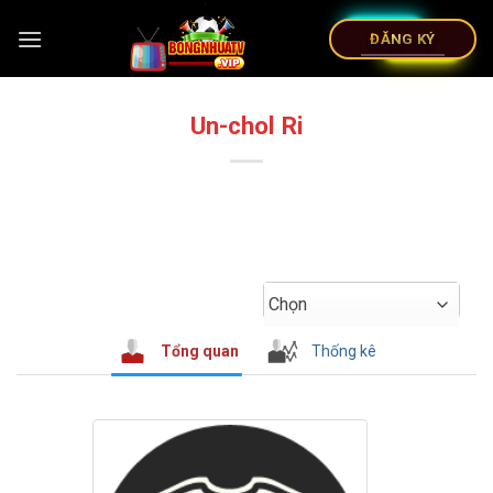
ĐĂNG KÝ
Un-chol Ri
Chọn
Tổng quan
Thống kê