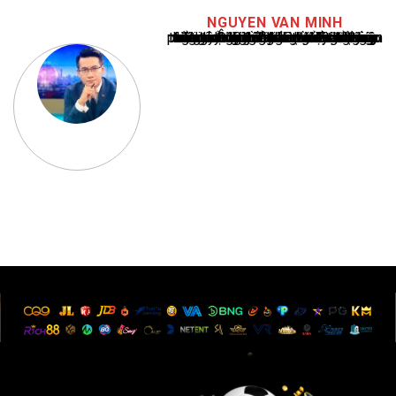
NGUYEN VAN MINH
Nguyễn Văn Minh là một trong những chuyên gia hàng đầu về báo cáo tin tức thể thao tại Việt Nam, với hơn 10 năm hoạt động trong ngành. Ông có kiến thức sâu rộng và kinh nghiệm đáng kể trong việc phân tích và báo cáo về các sự kiện thể thao hàng đầu. Sự hiểu biết sâu sắc của ông về ngành này đã giúp ông xây dựng uy tín và danh tiếng trong cộng đồng báo chí thể thao.