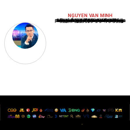
NGUYEN VAN MINH
Nguyễn Văn Minh là một trong những chuyên gia hàng đầu về báo cáo tin tức thể thao tại Việt Nam, với hơn 10 năm hoạt động trong ngành. Ông có kiến thức sâu rộng và kinh nghiệm đáng kể trong việc phân tích và báo cáo về các sự kiện thể thao hàng đầu. Sự hiểu biết sâu sắc của ông về ngành này đã giúp ông xây dựng uy tín và danh tiếng trong cộng đồng báo chí thể thao.