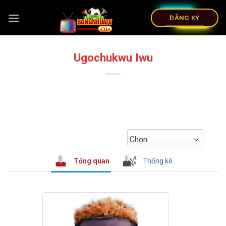
ĐĂNG KÝ
Ugochukwu Iwu
Chọn
Tổng quan
Thống kê