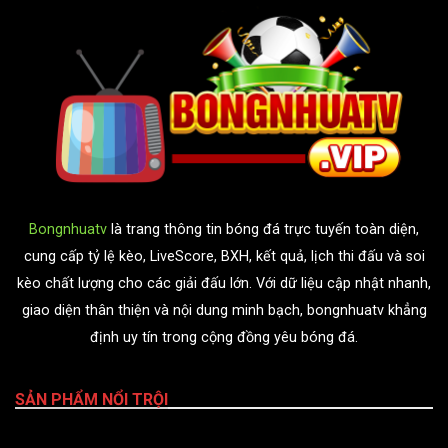
Bongnhuatv
là trang thông tin bóng đá trực tuyến toàn diện,
cung cấp tỷ lệ kèo, LiveScore, BXH, kết quả, lịch thi đấu và soi
kèo chất lượng cho các giải đấu lớn. Với dữ liệu cập nhật nhanh,
giao diện thân thiện và nội dung minh bạch, bongnhuatv khẳng
định uy tín trong cộng đồng yêu bóng đá.
SẢN PHẨM NỔI TRỘI