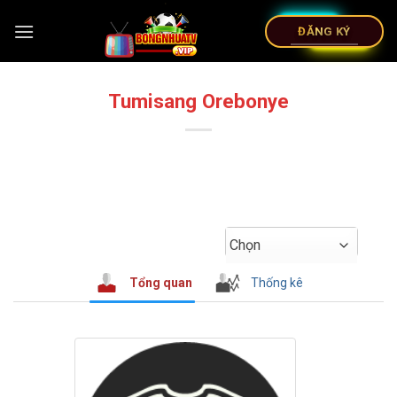
ĐĂNG KÝ
Tumisang Orebonye
Chọn
Tổng quan
Thống kê