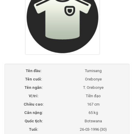
Tên đầu:
Tumisang
Tên cuối:
Orebonye
Tên ngắn:
T. Orebonye
Vị trí:
Tiền đạo
Chiều cao:
167 cm
Cân nặng:
65 kg
Quốc tịch:
Botswana
Tuổi:
26-03-1996 (30)