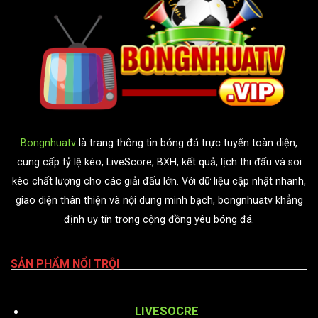
Bongnhuatv
là trang thông tin bóng đá trực tuyến toàn diện,
cung cấp tỷ lệ kèo, LiveScore, BXH, kết quả, lịch thi đấu và soi
kèo chất lượng cho các giải đấu lớn. Với dữ liệu cập nhật nhanh,
giao diện thân thiện và nội dung minh bạch, bongnhuatv khẳng
định uy tín trong cộng đồng yêu bóng đá.
SẢN PHẨM NỔI TRỘI
LIVESOCRE