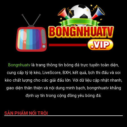
Bongnhuatv
là trang thông tin bóng đá trực tuyến toàn diện,
cung cấp tỷ lệ kèo, LiveScore, BXH, kết quả, lịch thi đấu và soi
kèo chất lượng cho các giải đấu lớn. Với dữ liệu cập nhật nhanh,
giao diện thân thiện và nội dung minh bạch, bongnhuatv khẳng
định uy tín trong cộng đồng yêu bóng đá.
SẢN PHẨM NỔI TRỘI