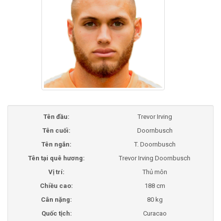
Tên đầu:
Trevor Irving
Tên cuối:
Doornbusch
Tên ngắn:
T. Doornbusch
Tên tại quê hương:
Trevor Irving Doornbusch
Vị trí:
Thủ môn
Chiều cao:
188 cm
Cân nặng:
80 kg
Quốc tịch:
Curacao