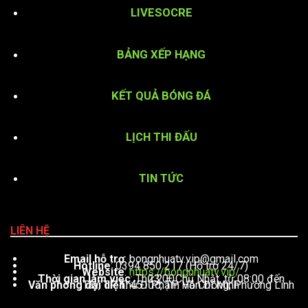
LIVESOCRE
BẢNG XẾP HẠNG
KẾT QUẢ BÓNG ĐÁ
LỊCH THI ĐẤU
TIN TỨC
LIÊN HỆ
Email hỗ trợ
:
bongnhuatv.vip@gmail.com
Hotline
: 0394 850 217 (Hỗ trợ 24/7)
Website
:
https://bongnhuatv.vip/
Thời gian làm việc
: Thứ 2 – Chủ Nhật, từ 08:00 đến 23:00
Văn phòng đại diện
: 451 Phạm Văn Đồng, Phường Linh Tây, TP. Thủ Đức, TP. Hồ Chí Minh