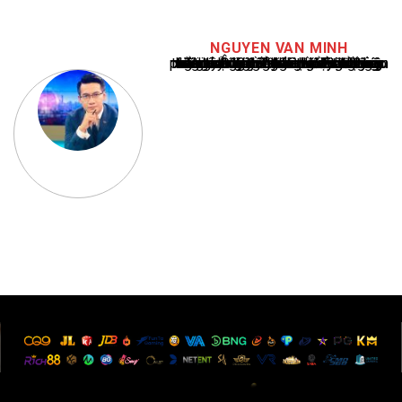
NGUYEN VAN MINH
Nguyễn Văn Minh là một trong những chuyên gia hàng đầu về báo cáo tin tức thể thao tại Việt Nam, với hơn 10 năm hoạt động trong ngành. Ông có kiến thức sâu rộng và kinh nghiệm đáng kể trong việc phân tích và báo cáo về các sự kiện thể thao hàng đầu. Sự hiểu biết sâu sắc của ông về ngành này đã giúp ông xây dựng uy tín và danh tiếng trong cộng đồng báo chí thể thao.