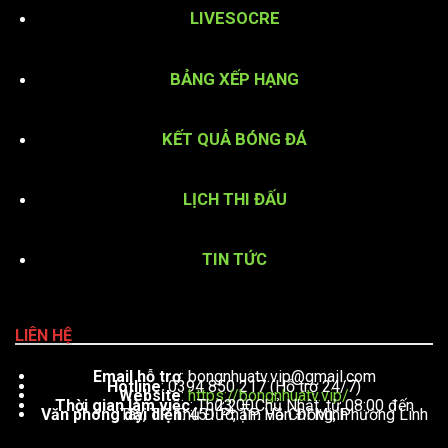
LIVESOCRE
BẢNG XẾP HẠNG
KẾT QUẢ BÓNG ĐÁ
LỊCH THI ĐẤU
TIN TỨC
LIÊN HỆ
Email hỗ trợ
:
bongnhuatv.vip@gmail.com
Hotline
: 0394 850 217 (Hỗ trợ 24/7)
Website
:
https://bongnhuatv.vip/
Thời gian làm việc
: Thứ 2 – Chủ Nhật, từ 08:00 đến 23:00
Văn phòng đại diện
: 451 Phạm Văn Đồng, Phường Linh Tây, TP. Thủ Đức, TP. Hồ Chí Minh