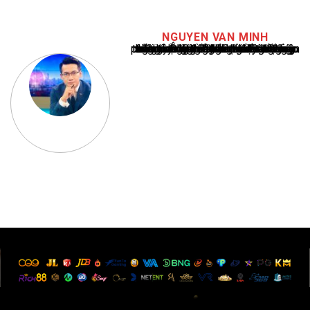
NGUYEN VAN MINH
Nguyễn Văn Minh là một trong những chuyên gia hàng đầu về báo cáo tin tức thể thao tại Việt Nam, với hơn 10 năm hoạt động trong ngành. Ông có kiến thức sâu rộng và kinh nghiệm đáng kể trong việc phân tích và báo cáo về các sự kiện thể thao hàng đầu. Sự hiểu biết sâu sắc của ông về ngành này đã giúp ông xây dựng uy tín và danh tiếng trong cộng đồng báo chí thể thao.