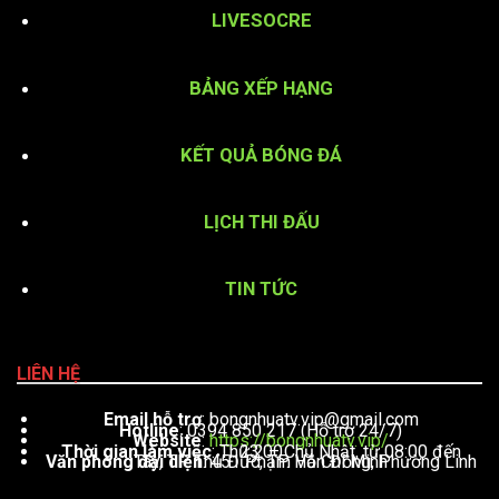
LIVESOCRE
BẢNG XẾP HẠNG
KẾT QUẢ BÓNG ĐÁ
LỊCH THI ĐẤU
TIN TỨC
LIÊN HỆ
Email hỗ trợ
:
bongnhuatv.vip@gmail.com
Hotline
: 0394 850 217 (Hỗ trợ 24/7)
Website
:
https://bongnhuatv.vip/
Thời gian làm việc
: Thứ 2 – Chủ Nhật, từ 08:00 đến 23:00
Văn phòng đại diện
: 451 Phạm Văn Đồng, Phường Linh Tây, TP. Thủ Đức, TP. Hồ Chí Minh