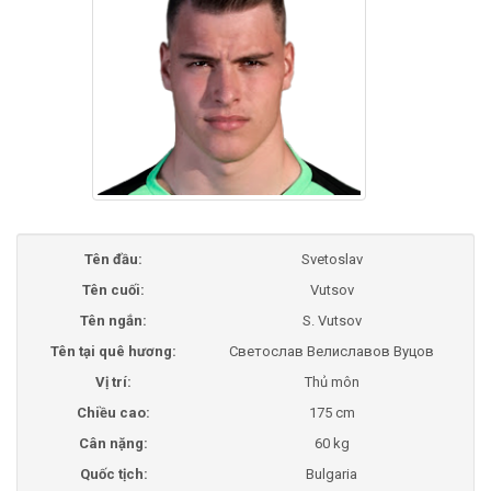
Tên đầu:
Svetoslav
Tên cuối:
Vutsov
Tên ngắn:
S. Vutsov
Tên tại quê hương:
Светослав Велиславов Вуцов
Vị trí:
Thủ môn
Chiều cao:
175 cm
Cân nặng:
60 kg
Quốc tịch:
Bulgaria