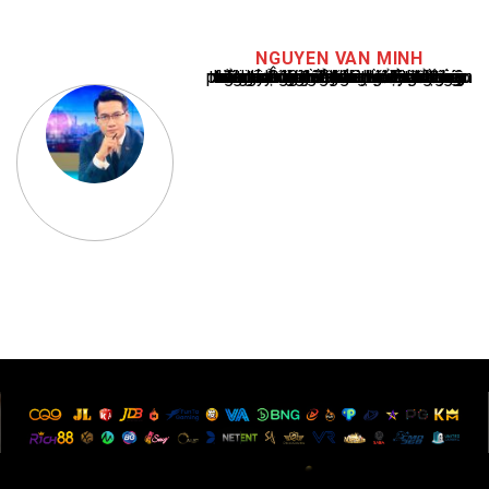
NGUYEN VAN MINH
Nguyễn Văn Minh là một trong những chuyên gia hàng đầu về báo cáo tin tức thể thao tại Việt Nam, với hơn 10 năm hoạt động trong ngành. Ông có kiến thức sâu rộng và kinh nghiệm đáng kể trong việc phân tích và báo cáo về các sự kiện thể thao hàng đầu. Sự hiểu biết sâu sắc của ông về ngành này đã giúp ông xây dựng uy tín và danh tiếng trong cộng đồng báo chí thể thao.