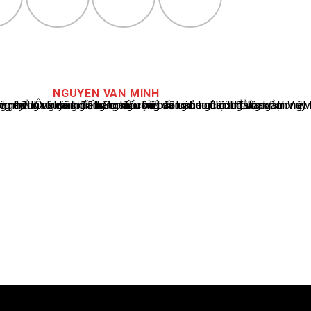
NGUYEN VAN MINH
cáo tin tức thể thao tại Việt Nam, với hơn 10 năm hoạt động trong ngành. Ông có kiến thức sâu rộng và kinh nghiệm đáng kể trong việc phân tích và báo cáo về các sự kiện thể thao hàng đầu. Sự hiểu biết sâu sắc của ông về ngành này đã giúp ông xây dựng uy tín và danh tiếng trong cộng đồng báo chí thể thao.