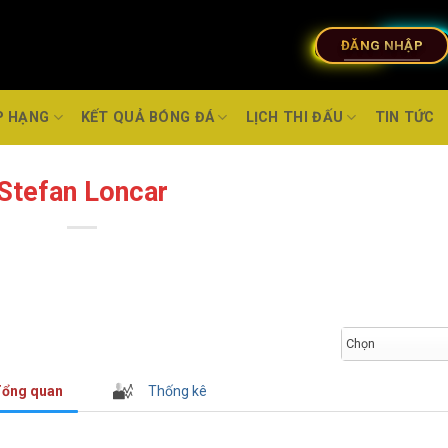
ĐĂNG NHẬP
P HẠNG
KẾT QUẢ BÓNG ĐÁ
LỊCH THI ĐẤU
TIN TỨC
Stefan Loncar
Chọn
ổng quan
Thống kê