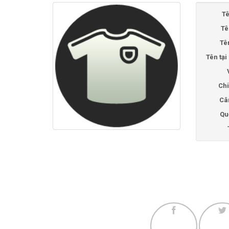
Tê
Tê
Tê
Tên tạ
Chi
Câ
Qu