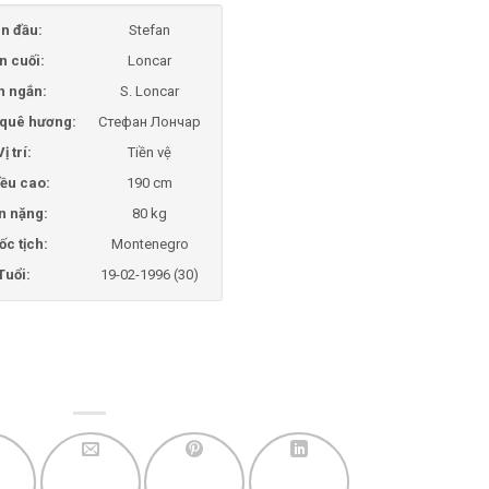
n đầu:
Stefan
n cuối:
Loncar
n ngắn:
S. Loncar
i quê hương:
Стефан Лончар
Vị trí:
Tiền vệ
ều cao:
190 cm
n nặng:
80 kg
ốc tịch:
Montenegro
Tuổi:
19-02-1996 (30)