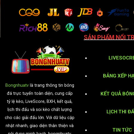
SẢN PHẨM NỔI TR
LIVESOCR
BẢNG XẾP H
Bongnhuatv
là trang thông tin bóng
KẾT QUẢ BÓN
đá trực tuyến toàn diện, cung cấp
tỷ lệ kèo, LiveScore, BXH, kết quả,
lịch thi đấu và soi kèo chất lượng
LỊCH THI Đ
cho các giải đấu lớn. Với dữ liệu cập
nhật nhanh, giao diện thân thiện và
TIN TỨC
nội dung minh bạch, bongnhuatv