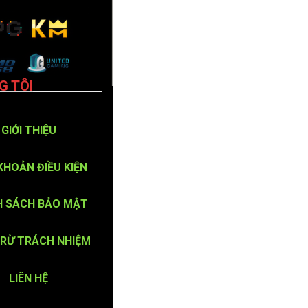
G TÔI
GIỚI THIỆU
KHOẢN ĐIỀU KIỆN
H SÁCH BẢO MẬT
TRỪ TRÁCH NHIỆM
LIÊN HỆ